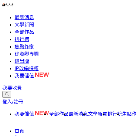
最新消息
文學新聞
全部作品
排行榜
焦點作家
徐淑卿專欄
鏡出版
IP改編授權
我要儲值
我要收費
登入/註冊
我要儲值
全部作品
最新消息
文學新聞
排行榜
焦點
首頁