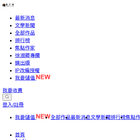
最新消息
文學新聞
全部作品
排行榜
焦點作家
徐淑卿專欄
鏡出版
IP改編授權
我要儲值
我要收費
登入/註冊
我要儲值
全部作品
最新消息
文學新聞
排行榜
焦點
首頁