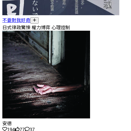
不要對我好奇
日式律政驚悚 權力博弈 心理控制
安德
194
77
37