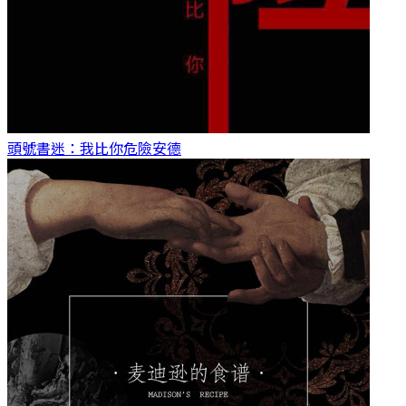
頭號書迷：我比你危險
安德