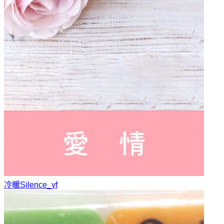
冷暖
Silence_yf