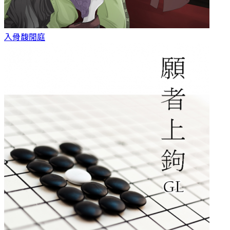
入骨
馥閒庭