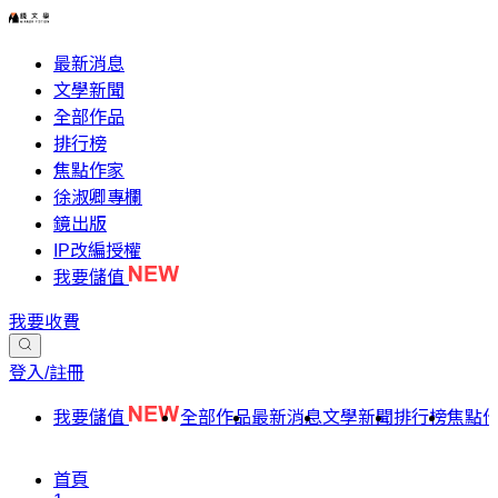
最新消息
文學新聞
全部作品
排行榜
焦點作家
徐淑卿專欄
鏡出版
IP改編授權
我要儲值
我要收費
登入/註冊
我要儲值
全部作品
最新消息
文學新聞
排行榜
焦點
首頁