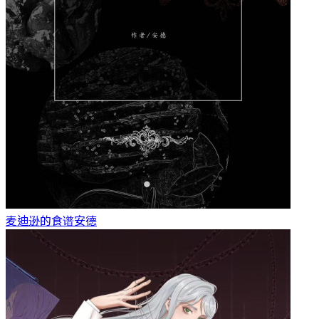
麦迪逊的食谱
安德