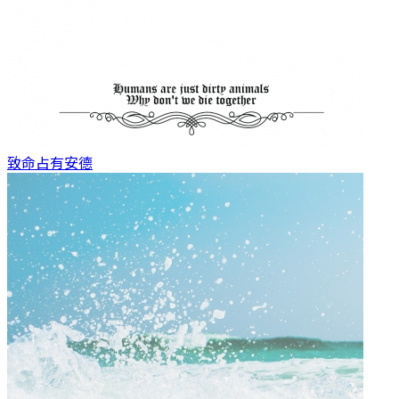
致命占有
安德