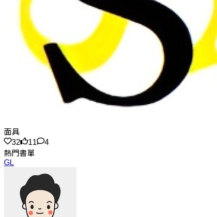
面具
32
11
4
熱門書單
GL