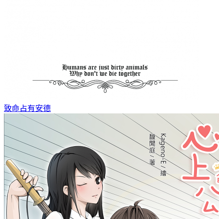
致命占有
安德