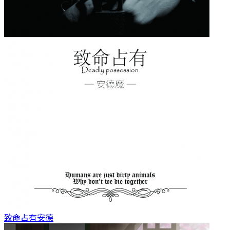
致命占有
安德