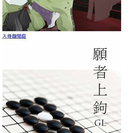
入骨
馥閒庭