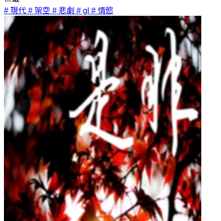
# 現代
# 架空
# 悲劇
# gl
# 情慾