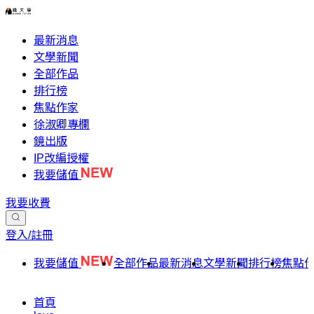
最新消息
文學新聞
全部作品
排行榜
焦點作家
徐淑卿專欄
鏡出版
IP改編授權
我要儲值
我要收費
登入/註冊
我要儲值
全部作品
最新消息
文學新聞
排行榜
焦點
首頁