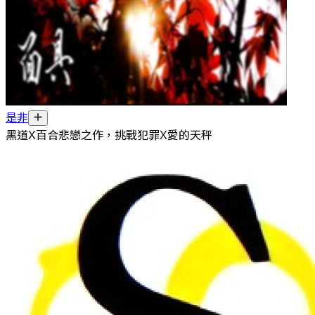
是非
黑道X百合悲戀之作，挑戰犯罪X愛的天秤