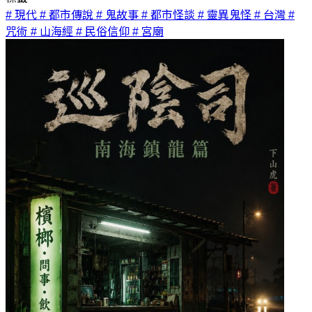
# 現代
# 都市傳說
# 鬼故事
# 都市怪談
# 靈異鬼怪
# 台灣
#
咒術
# 山海經
# 民俗信仰
# 宮廟