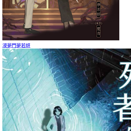
浸夢門
夢若妍