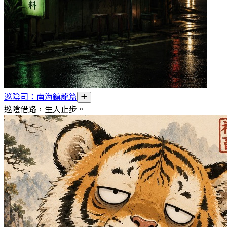
巡陰司：南海鎮龍篇
巡陰借路，生人止步。