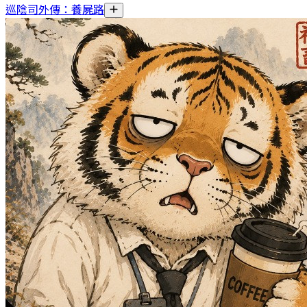
巡陰司外傳：養屍路