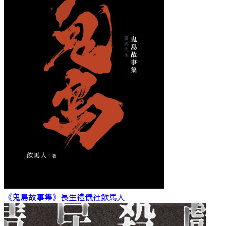
《鬼島故事集》長生禮儀社
飲馬人