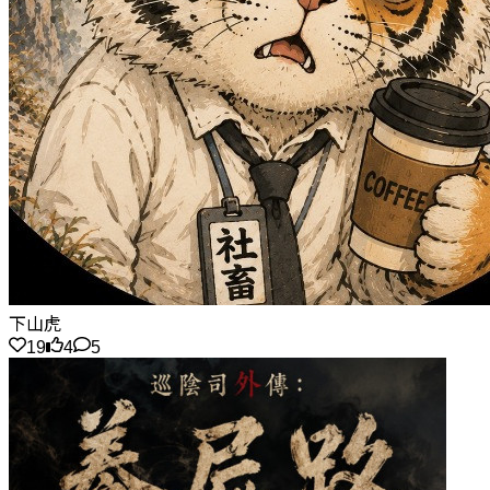
下山虎
19
4
5