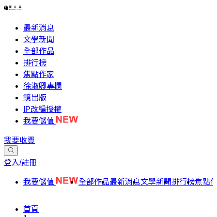
最新消息
文學新聞
全部作品
排行榜
焦點作家
徐淑卿專欄
鏡出版
IP改編授權
我要儲值
我要收費
登入/註冊
我要儲值
全部作品
最新消息
文學新聞
排行榜
焦點
首頁