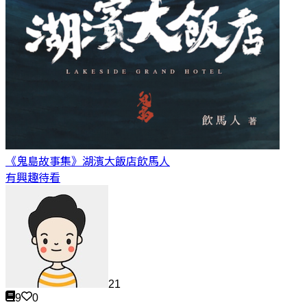
《鬼島故事集》湖濱大飯店
飲馬人
有興趣待看
21
9
0