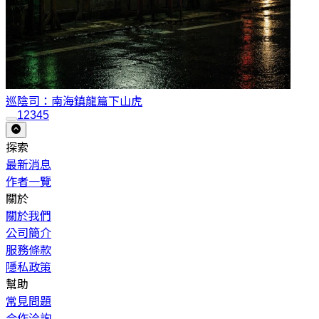
巡陰司：南海鎮龍篇
下山虎
1
2
3
4
5
探索
最新消息
作者一覽
關於
關於我們
公司簡介
服務條款
隱私政策
幫助
常見問題
合作洽詢