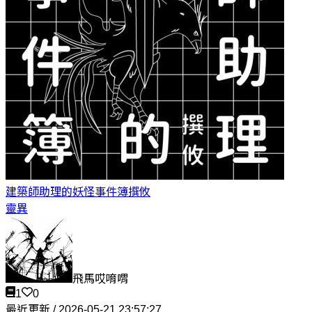
建築師助理的妖怪事件簿
撰攸
靈異
飛馬哎唷喟
1
0
最近更新 / 2026-05-21 23:57:27