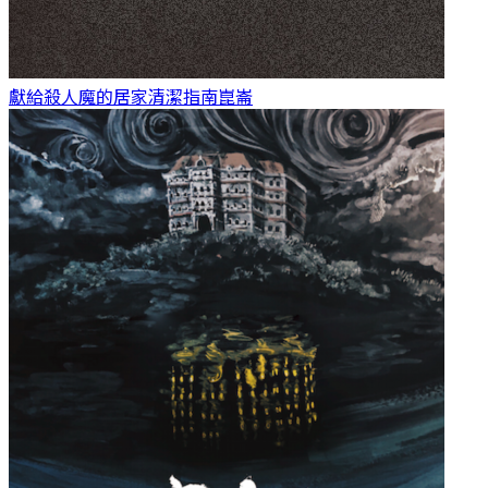
獻給殺人魔的居家清潔指南
崑崙