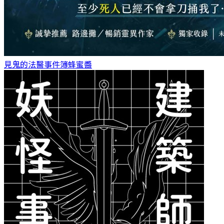
見鬼的法醫事件簿
蜂蜜醬