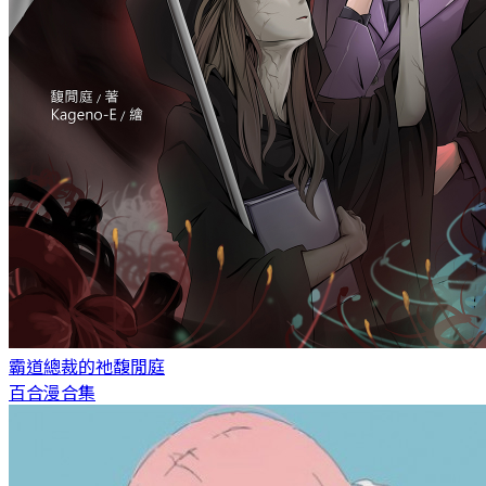
霸道總裁的祂
馥閒庭
百合漫合集