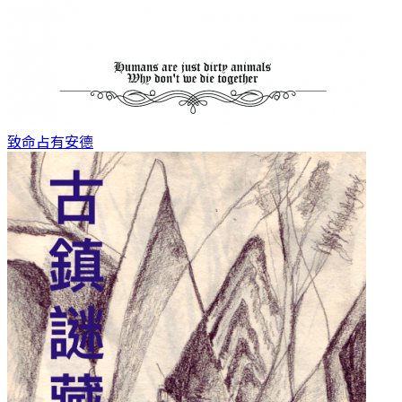
致命占有
安德