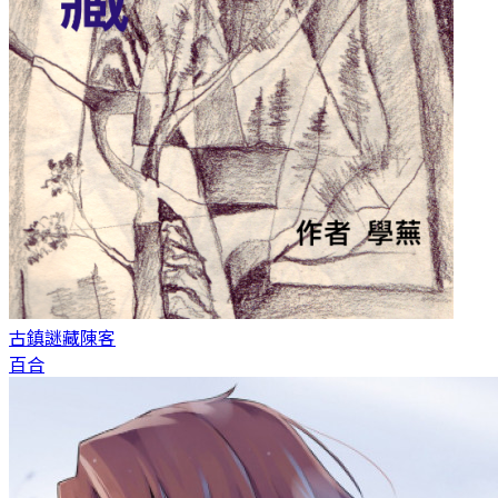
古鎮謎藏
陳客
百合