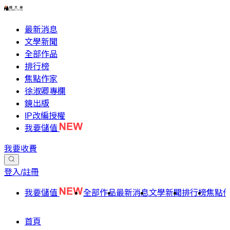
最新消息
文學新聞
全部作品
排行榜
焦點作家
徐淑卿專欄
鏡出版
IP改編授權
我要儲值
我要收費
登入/註冊
我要儲值
全部作品
最新消息
文學新聞
排行榜
焦點
首頁