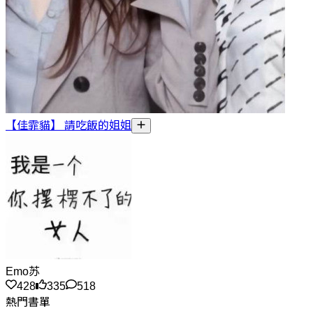
【佳霏貓】 請吃飯的姐姐
Emo苏
428
335
518
熱門書單