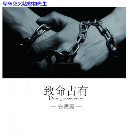
奪命交叉點
寵物先生