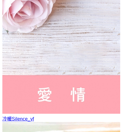
冷暖
Silence_yf