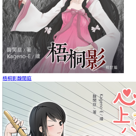
梧桐影
馥閒庭