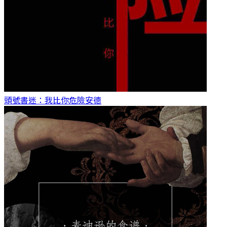
頭號書迷：我比你危險
安德