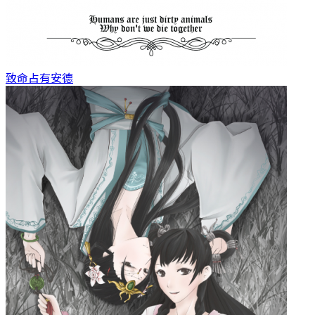
致命占有
安德