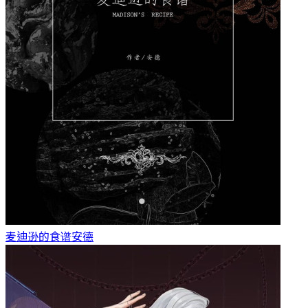
麦迪逊的食谱
安德