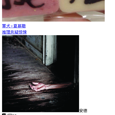
軍犬♀
夏慕聰
推理悬疑惊悚
安德