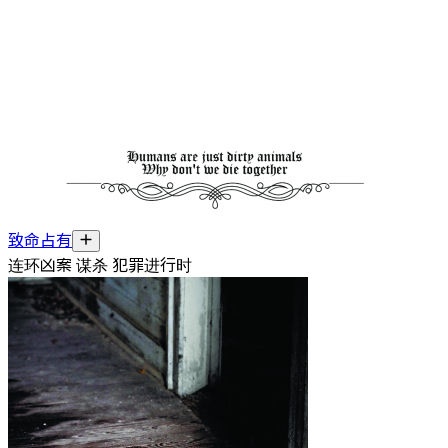
致命占有
连环凶案 谋杀 犯罪进行时