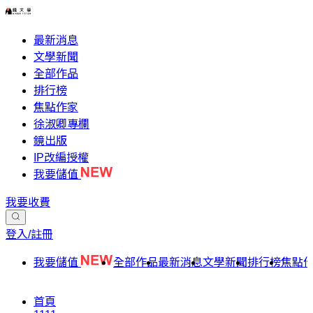
最新消息
文學新聞
全部作品
排行榜
焦點作家
徐淑卿專欄
鏡出版
IP改編授權
我要儲值
我要收費
登入/註冊
我要儲值
全部作品
最新消息
文學新聞
排行榜
焦點
首頁