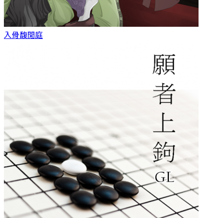
入骨
馥閒庭