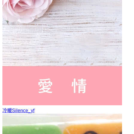
冷暖
Silence_yf