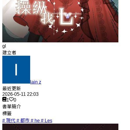
gl
建立者
lain z
最近更新
2026-05-11 22:03
1
0
書單簡介
標籤
# 現代
# 都市
# he
# Les