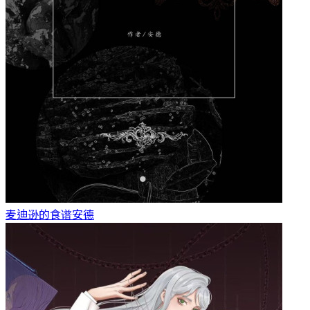
麦迪逊的食谱
安德