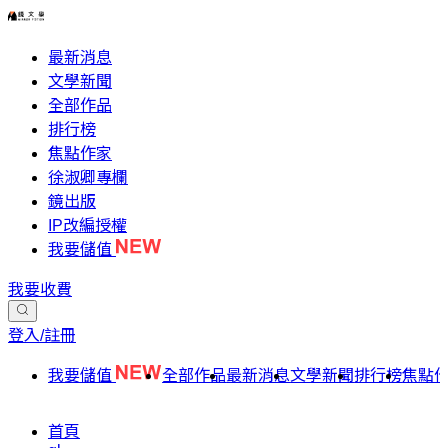
最新消息
文學新聞
全部作品
排行榜
焦點作家
徐淑卿專欄
鏡出版
IP改編授權
我要儲值
我要收費
登入/註冊
我要儲值
全部作品
最新消息
文學新聞
排行榜
焦點
首頁