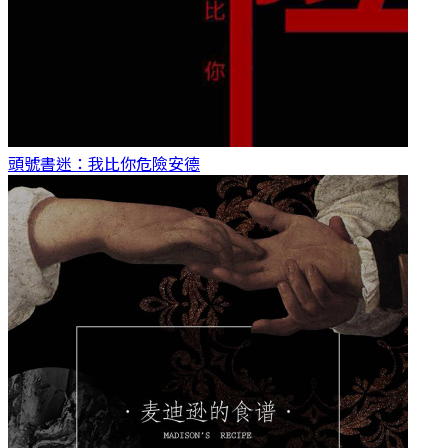
頭號書迷：我比你危險
安德