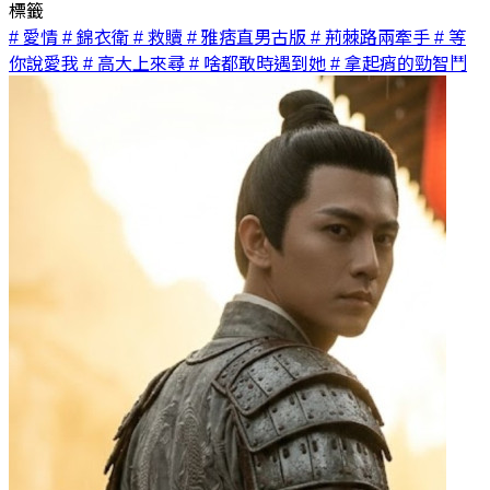
標籤
# 愛情
# 錦衣衛
# 救贖
# 雅痞直男古版
# 荊棘路兩牽手
# 等
你說愛我
# 高大上來尋
# 啥都敢時遇到她
# 拿起痟的勁智鬥