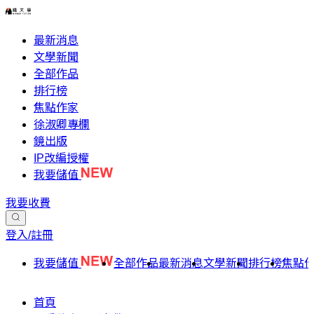
最新消息
文學新聞
全部作品
排行榜
焦點作家
徐淑卿專欄
鏡出版
IP改編授權
我要儲值
我要收費
登入/註冊
我要儲值
全部作品
最新消息
文學新聞
排行榜
焦點
首頁