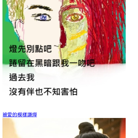
被愛的模樣
謙燁