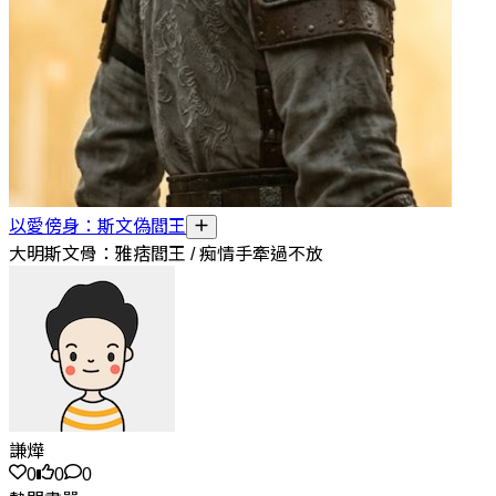
以愛傍身：斯文偽閻王
大明斯文骨：雅痞閻王 / 痴情手牽過不放
謙燁
0
0
0