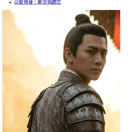
以愛傍身：斯文偽閻王