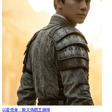
以愛傍身：斯文偽閻王
謙燁