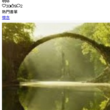
明琲
30
9
2
熱門書單
懷念