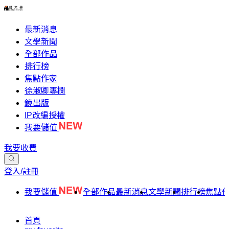
最新消息
文學新聞
全部作品
排行榜
焦點作家
徐淑卿專欄
鏡出版
IP改編授權
我要儲值
我要收費
登入/註冊
我要儲值
全部作品
最新消息
文學新聞
排行榜
焦點
首頁