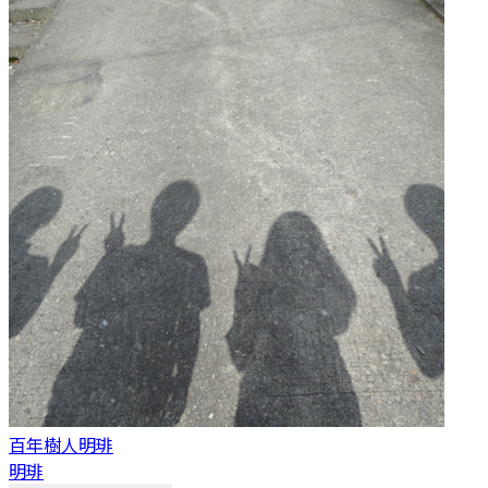
百年樹人
明琲
明琲