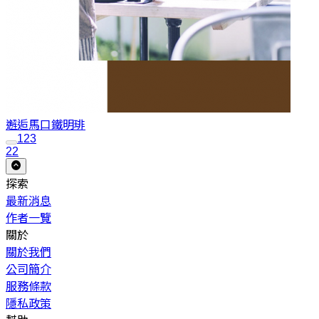
邂逅馬口鐵
明琲
1
2
3
22
探索
最新消息
作者一覽
關於
關於我們
公司簡介
服務條款
隱私政策