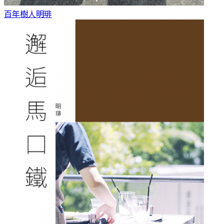
百年樹人
明琲