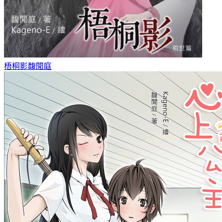
梧桐影
馥閒庭