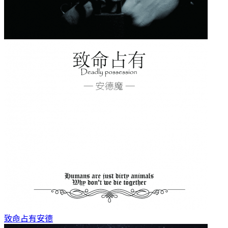
致命占有
安德