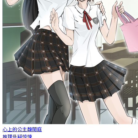
心上的公主
馥閒庭
推理悬疑惊悚