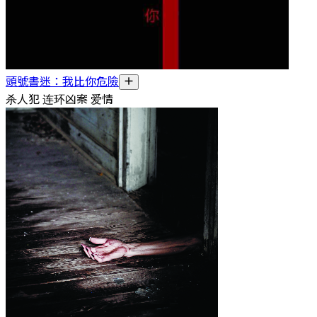
頭號書迷：我比你危險
杀人犯 连环凶案 爱情