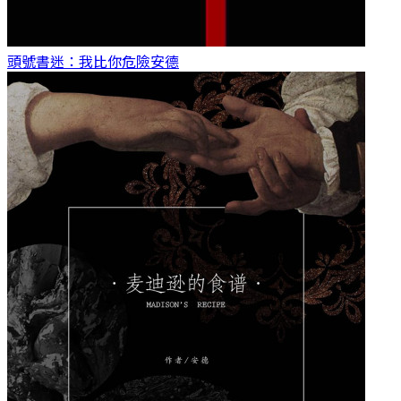
頭號書迷：我比你危險
安德