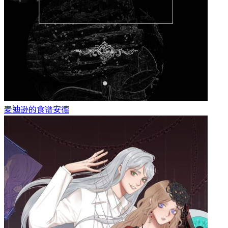
麦迪逊的食谱
安德