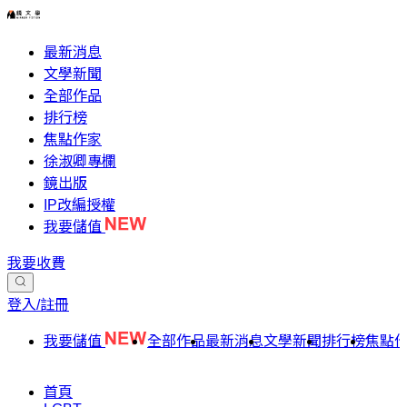
最新消息
文學新聞
全部作品
排行榜
焦點作家
徐淑卿專欄
鏡出版
IP改編授權
我要儲值
我要收費
登入/註冊
我要儲值
全部作品
最新消息
文學新聞
排行榜
焦點
首頁