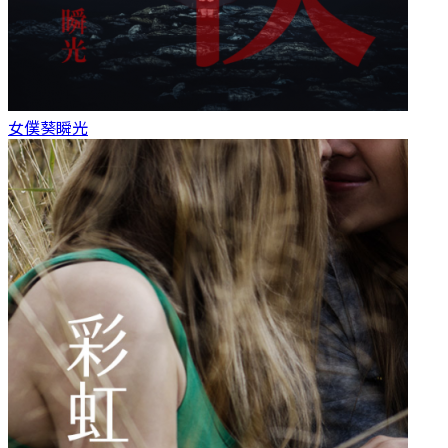
女僕
葵瞬光