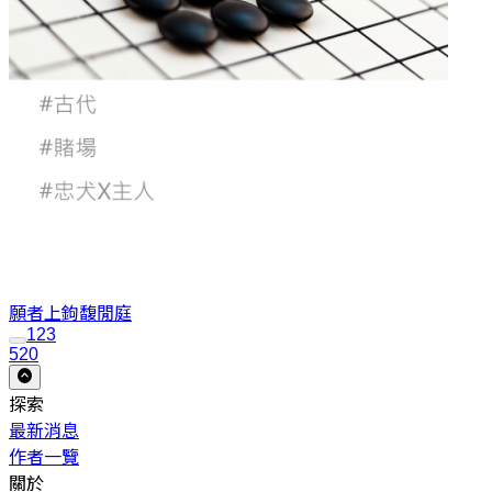
願者上鉤
馥閒庭
1
2
3
520
探索
最新消息
作者一覽
關於