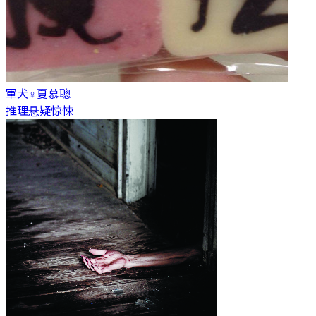
軍犬♀
夏慕聰
推理悬疑惊悚