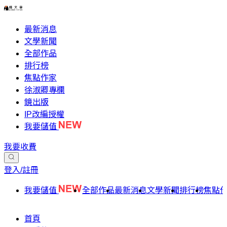
最新消息
文學新聞
全部作品
排行榜
焦點作家
徐淑卿專欄
鏡出版
IP改編授權
我要儲值
我要收費
登入/註冊
我要儲值
全部作品
最新消息
文學新聞
排行榜
焦點
首頁