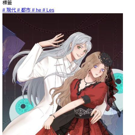
標籤
# 現代
# 都市
# he
# Les