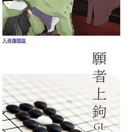
入骨
馥閒庭