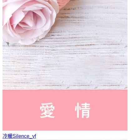
冷暖
Silence_yf