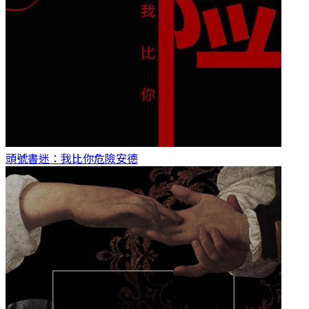
頭號書迷：我比你危險
安德