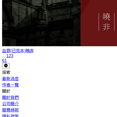
血罪(已完本)
曉非
1
2
3
61
探索
最新消息
作者一覽
關於
關於我們
公司簡介
服務條款
隱私政策