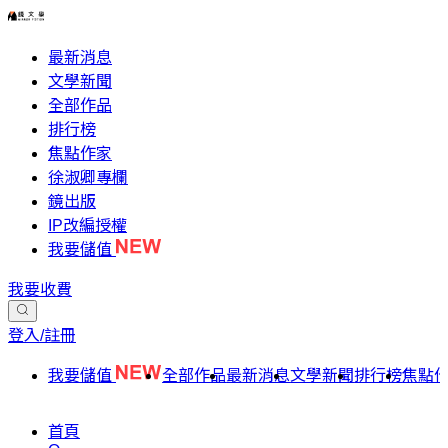
最新消息
文學新聞
全部作品
排行榜
焦點作家
徐淑卿專欄
鏡出版
IP改編授權
我要儲值
我要收費
登入/註冊
我要儲值
全部作品
最新消息
文學新聞
排行榜
焦點
首頁