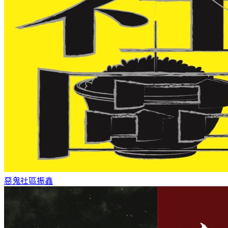
惡鬼社區
振鑫