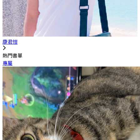
康君愷
熱門書單
專屬