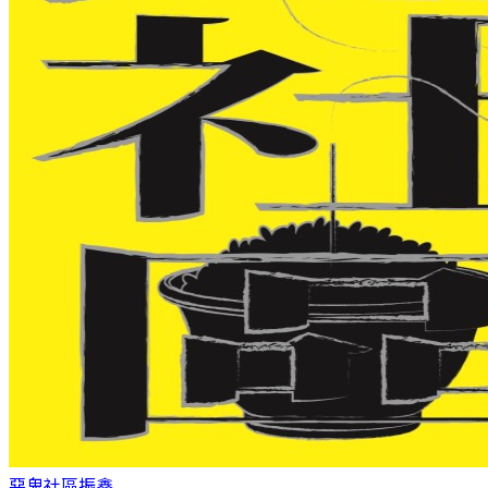
惡鬼社區
振鑫