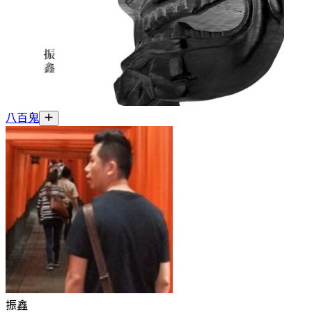
八百鬼
振鑫