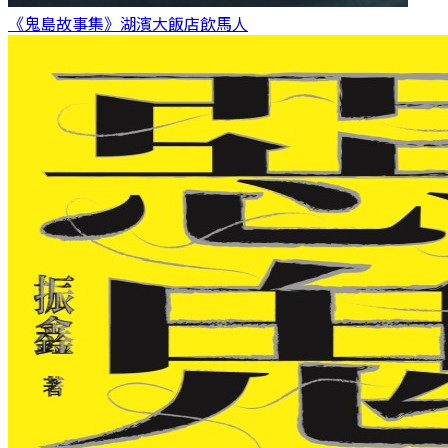
《鬼島故事集》湖濱大飯店
飲馬人