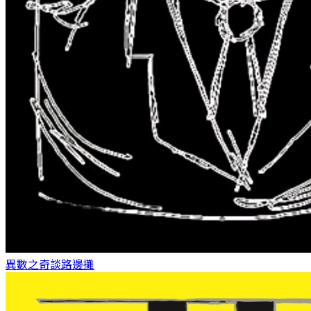
異數之奇談
路邊攤