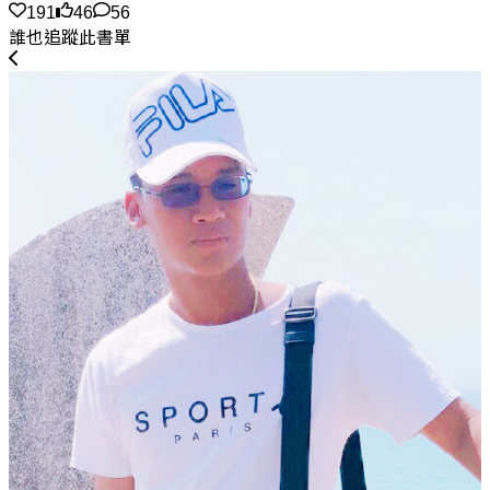
191
46
56
誰也追蹤此書單