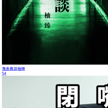
鬼舍異談
柚臻
54