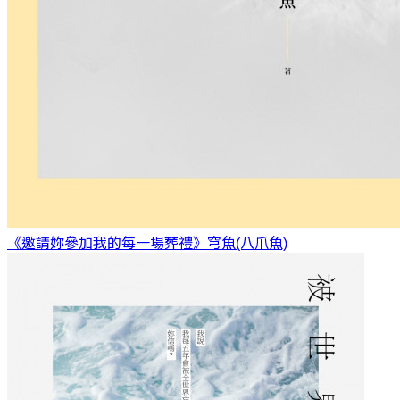
《邀請妳參加我的每一場葬禮》
穹魚(八爪魚)