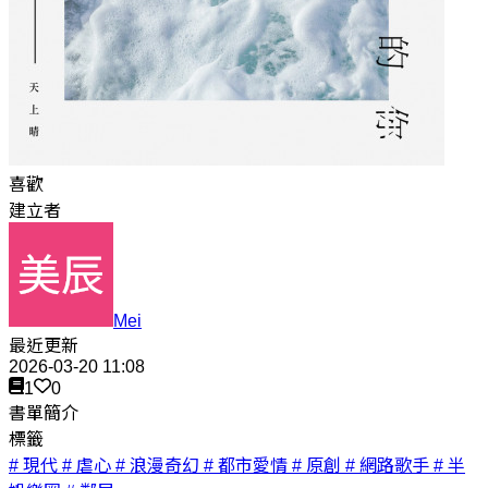
喜歡
建立者
Mei
最近更新
2026-03-20 11:08
1
0
書單簡介
標籤
# 現代
# 虐心
# 浪漫奇幻
# 都市愛情
# 原創
# 網路歌手
# 半