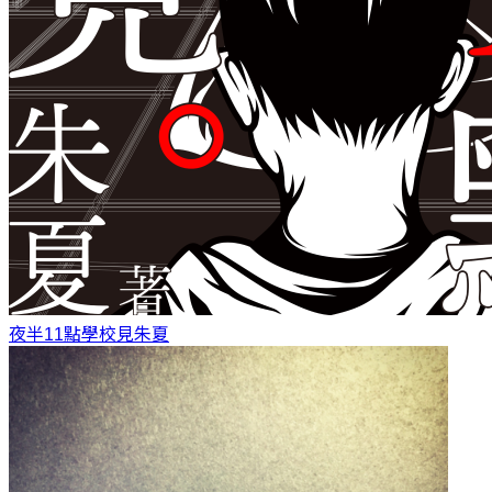
夜半11點學校見
朱夏