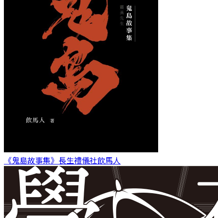
《鬼島故事集》長生禮儀社
飲馬人