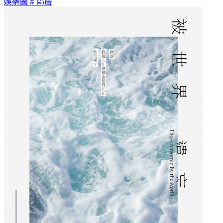
娛樂圈
# 鄰居