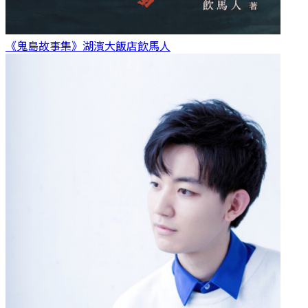
《鬼島故事集》湖濱大飯店
飲馬人