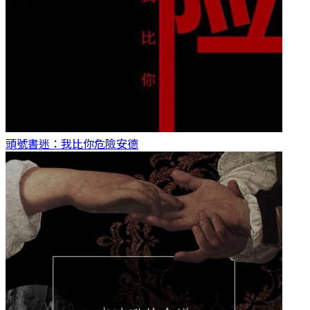
頭號書迷：我比你危險
安德