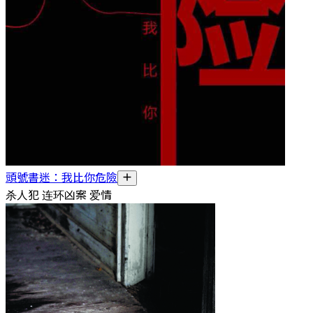
頭號書迷：我比你危險
杀人犯 连环凶案 爱情