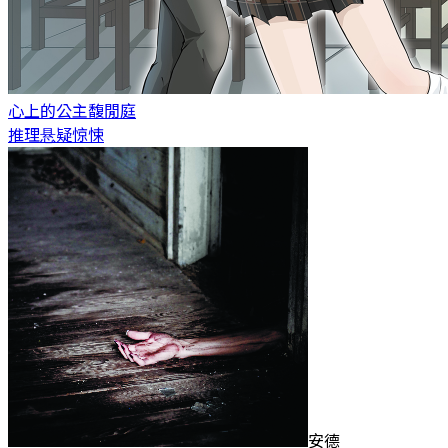
心上的公主
馥閒庭
推理悬疑惊悚
安德