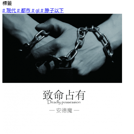
標籤
# 現代
# 都市
# gl
# 脖子以下