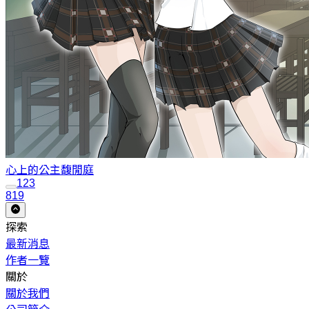
心上的公主
馥閒庭
1
2
3
819
探索
最新消息
作者一覽
關於
關於我們