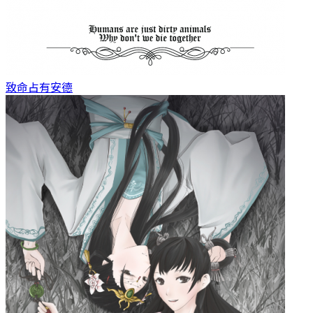
致命占有
安德