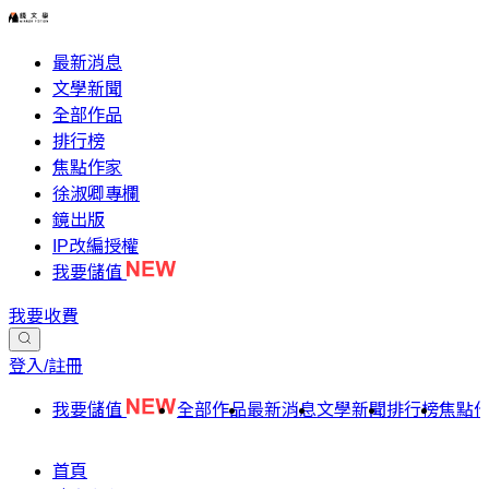
最新消息
文學新聞
全部作品
排行榜
焦點作家
徐淑卿專欄
鏡出版
IP改編授權
我要儲值
我要收費
登入/註冊
我要儲值
全部作品
最新消息
文學新聞
排行榜
焦點
首頁