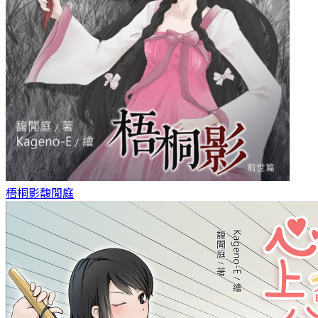
梧桐影
馥閒庭