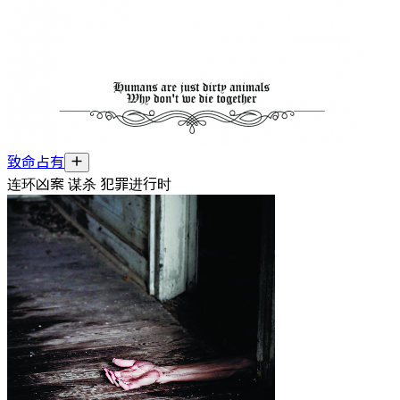
致命占有
连环凶案 谋杀 犯罪进行时