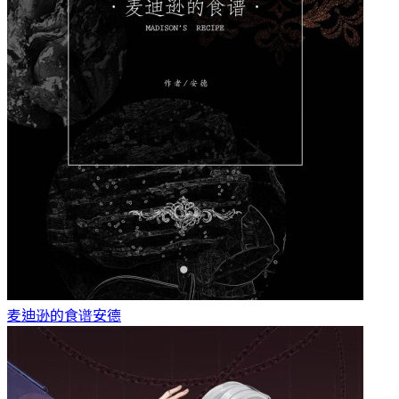
麦迪逊的食谱
安德