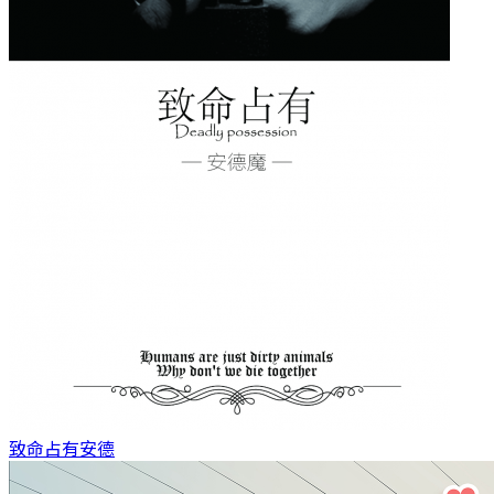
致命占有
安德