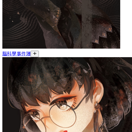
腦科學事件簿