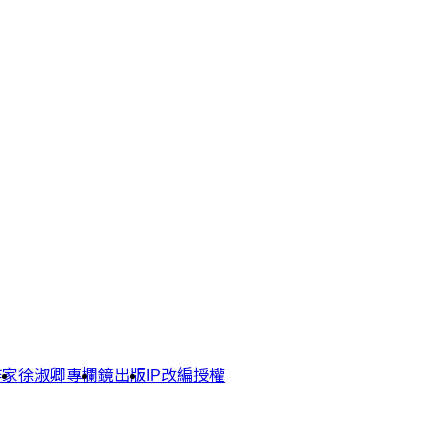
作家
徐淑卿專欄
鏡出版
IP改編授權