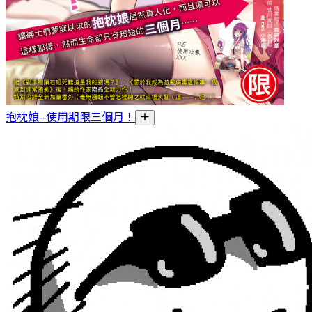
抱枕娘--使用期限三個月！