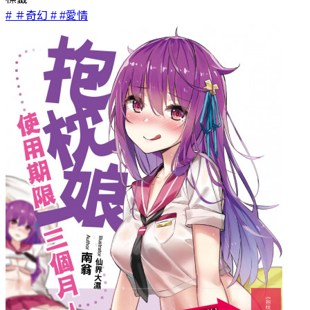
# ＃奇幻
# #愛情