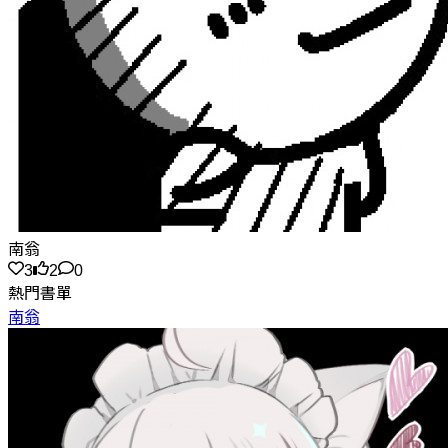
南翁
3
2
0
熱門書單
南翁