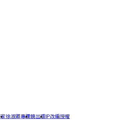
作家
徐淑卿專欄
鏡出版
IP改編授權