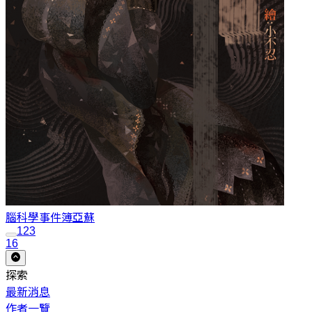
腦科學事件簿
亞蘇
1
2
3
16
探索
最新消息
作者一覽