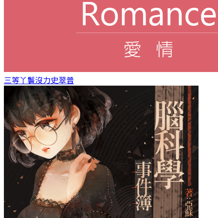
三等丫鬟
沒力史翠普