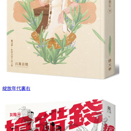
綻放年代
裏右