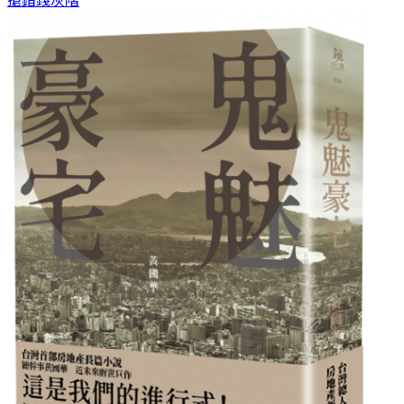
搶錯錢
灰階