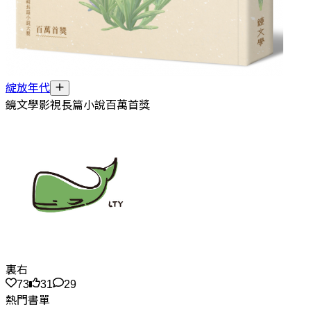
綻放年代
鏡文學影視長篇小說百萬首獎
裏右
73
31
29
熱門書單