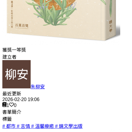
獲獎一等獎
建立者
朱柳安
最近更新
2026-02-20 19:06
1
0
書單簡介
標籤
# 都市
# 言情
# 溫馨療癒
# 鏡文學出版