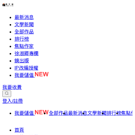
最新消息
文學新聞
全部作品
排行榜
焦點作家
徐淑卿專欄
鏡出版
IP改編授權
我要儲值
我要收費
登入/註冊
我要儲值
全部作品
最新消息
文學新聞
排行榜
焦點
首頁