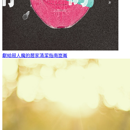
獻給殺人魔的居家清潔指南
崑崙