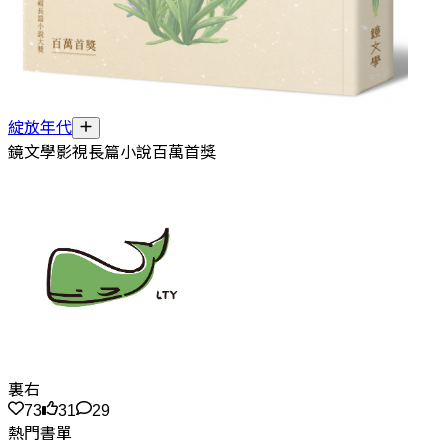
綻放年代
鏡文學影視長篇小說百萬首獎
裏右
73
31
29
熱門書單