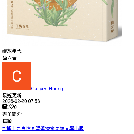
绽放年代
建立者
Cai yen Houng
最近更新
2026-02-20 07:53
1
0
書單簡介
標籤
# 都市
# 言情
# 溫馨療癒
# 鏡文學出版