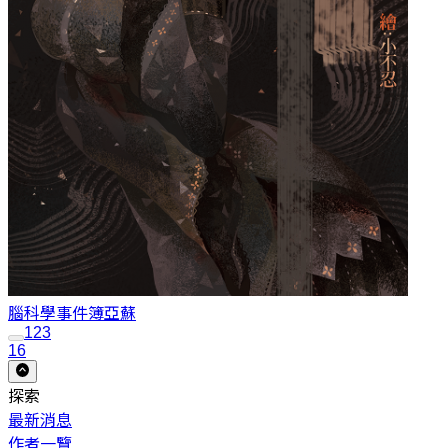
腦科學事件簿
亞蘇
1
2
3
16
探索
最新消息
作者一覽