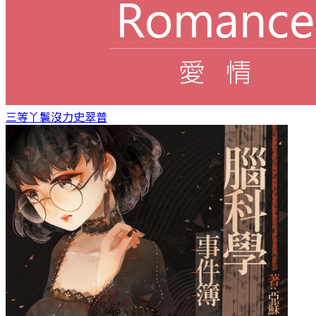
三等丫鬟
沒力史翠普