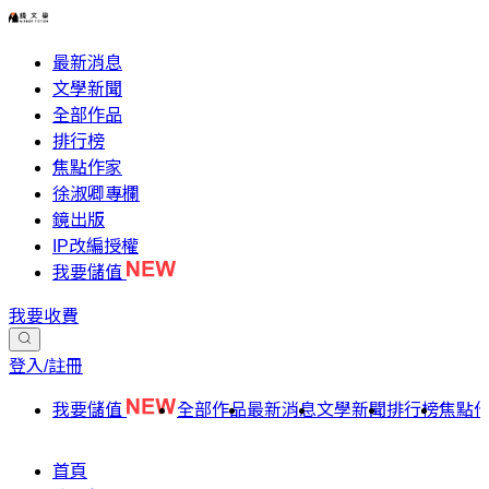
最新消息
文學新聞
全部作品
排行榜
焦點作家
徐淑卿專欄
鏡出版
IP改編授權
我要儲值
我要收費
登入/註冊
我要儲值
全部作品
最新消息
文學新聞
排行榜
焦點
首頁