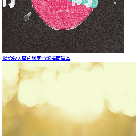
獻給殺人魔的居家清潔指南
崑崙