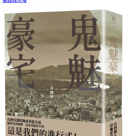
搶錯錢
灰階