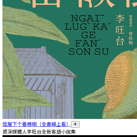
𠊎屋下个番檨樹（全書線上看）
資深媒體人李旺台全新客語小說集