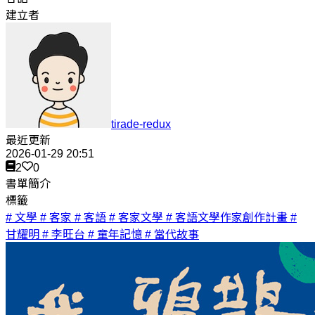
建立者
tirade-redux
最近更新
2026-01-29 20:51
2
0
書單簡介
標籤
# 文學
# 客家
# 客語
# 客家文學
# 客語文學作家創作計畫
#
甘耀明
# 李旺台
# 童年記憶
# 當代故事