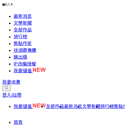
最新消息
文學新聞
全部作品
排行榜
焦點作家
徐淑卿專欄
鏡出版
IP改編授權
我要儲值
我要收費
登入/註冊
我要儲值
全部作品
最新消息
文學新聞
排行榜
焦點
首頁