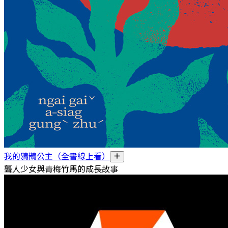
我的鴉鵲公主（全書線上看）
聾人少女與青梅竹馬的成長故事