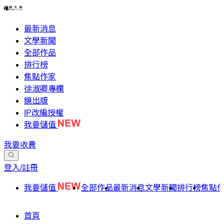
最新消息
文學新聞
全部作品
排行榜
焦點作家
徐淑卿專欄
鏡出版
IP改編授權
我要儲值
我要收費
登入/註冊
我要儲值
全部作品
最新消息
文學新聞
排行榜
焦點
首頁