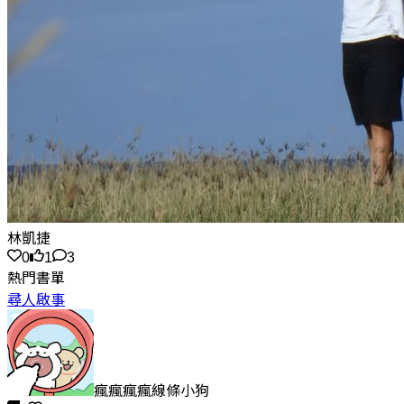
林凱捷
0
1
3
熱門書單
尋人啟事
瘋瘋瘋瘋線條小狗