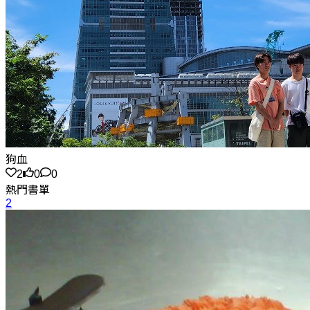
狗血
2
0
0
熱門書單
2