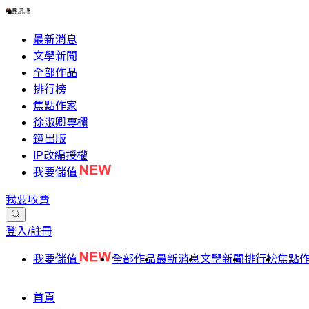
最新消息
文學新聞
全部作品
排行榜
焦點作家
徐淑卿專欄
鏡出版
IP改編授權
我要儲值
我要收費
登入/註冊
我要儲值
全部作品
最新消息
文學新聞
排行榜
焦點
首頁