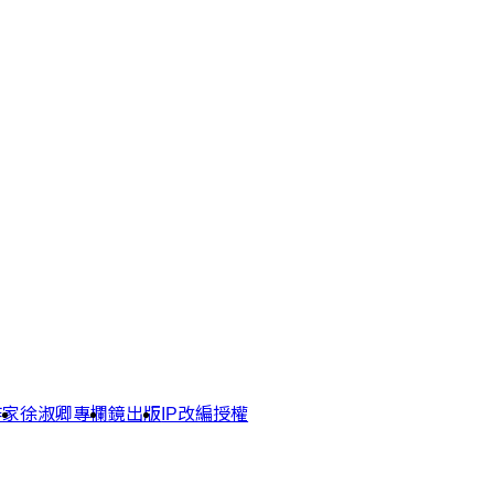
作家
徐淑卿專欄
鏡出版
IP改編授權