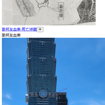
劉邦友血案-死亡拼圖
劉邦友血案