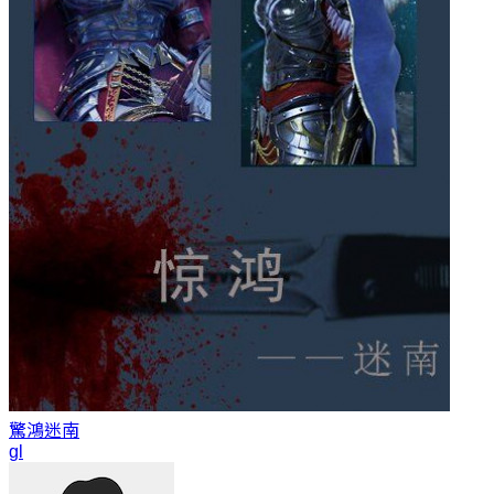
驚鴻
迷南
gl