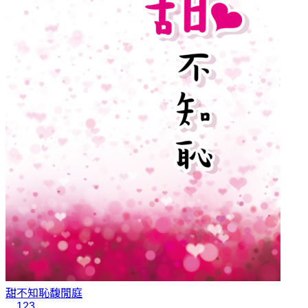
甜不知恥
馥閒庭
1
2
3