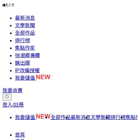
最新消息
文學新聞
全部作品
排行榜
焦點作家
徐淑卿專欄
鏡出版
IP改編授權
我要儲值
我要收費
登入/註冊
我要儲值
全部作品
最新消息
文學新聞
排行榜
焦點
首頁