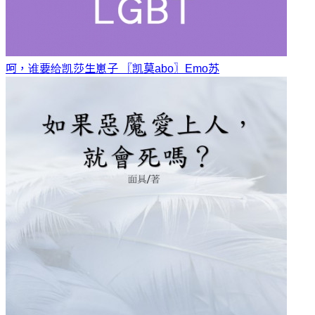
呵，谁要给凯莎生崽子 〖凯莫abo〗
Emo苏