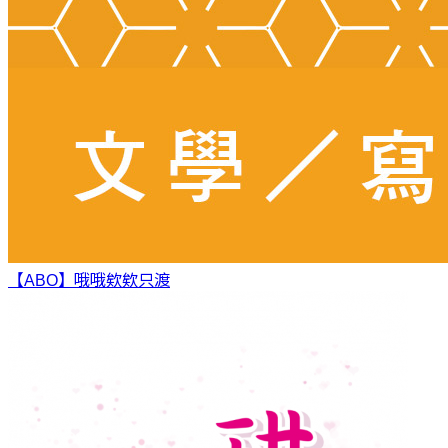
【ABO】哦哦欸欸
只渡