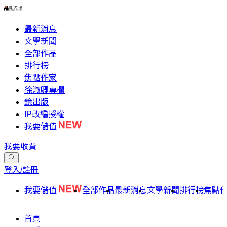
最新消息
文學新聞
全部作品
排行榜
焦點作家
徐淑卿專欄
鏡出版
IP改編授權
我要儲值
我要收費
登入/註冊
我要儲值
全部作品
最新消息
文學新聞
排行榜
焦點
首頁