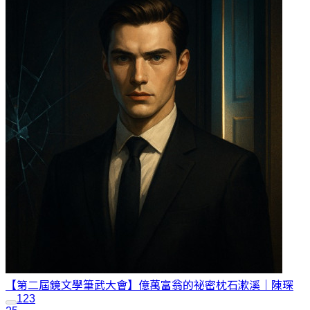
【第二屆鏡文學筆武大會】億萬富翁的祕密
枕石漱溪｜陳琛
1
2
3