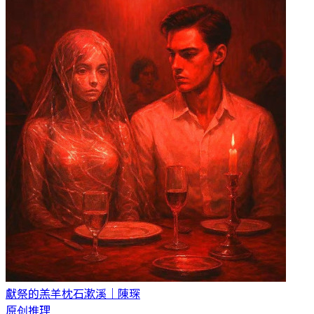
獻祭的羔羊
枕石漱溪｜陳琛
原创推理