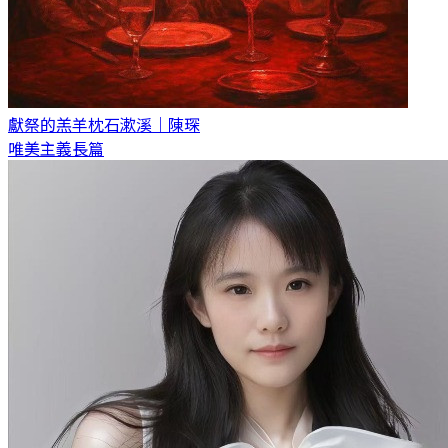
獻祭的羔羊
枕石漱溪｜陳琛
唯美主義長篇