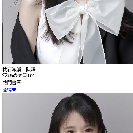
枕石漱溪｜陳琛
76
69
101
熱門書單
爱情❤️