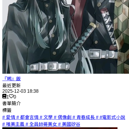
『晞』飯
最近更新
2025-12-03 18:38
1
0
書單簡介
標籤
# 愛情
# 都會言情
# 文學
# 偶像劇
# 青春成長
# #電影式小說
# 唯美主義
# 全員帥哥美女
# 美國矽谷