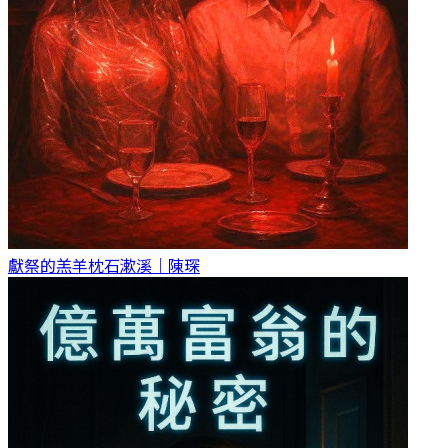
獻祭的羔羊
枕石漱溪｜陳琛