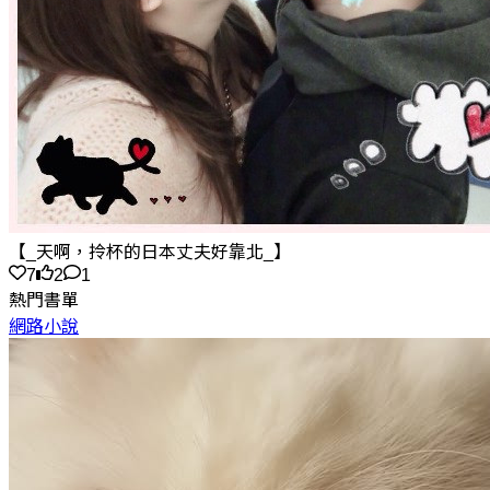
【_天啊，拎杯的日本丈夫好靠北_】
7
2
1
熱門書單
網路小說