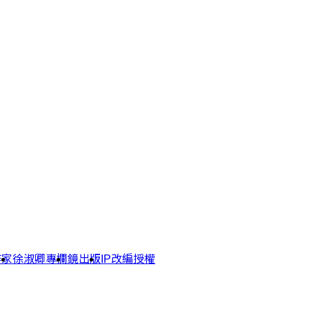
作家
徐淑卿專欄
鏡出版
IP改編授權