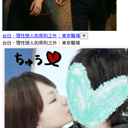
台日．理性戀人的原則之外：東京職場
台日．理性戀人的原則之外：東京職場