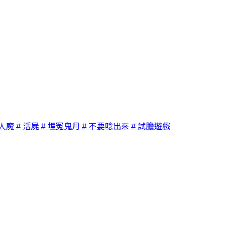
殺人魔
# 活屍
# 埋冤鬼月
# 不要唸出來
# 試膽遊戲