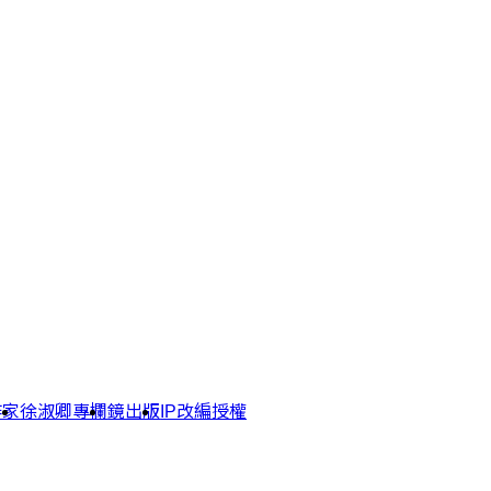
作家
徐淑卿專欄
鏡出版
IP改編授權