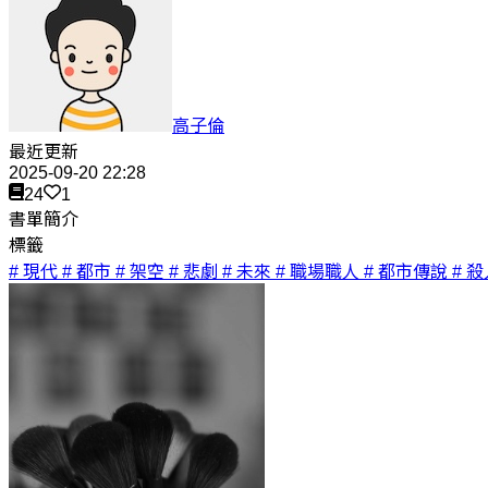
高子倫
最近更新
2025-09-20 22:28
24
1
書單簡介
標籤
# 現代
# 都市
# 架空
# 悲劇
# 未來
# 職場職人
# 都市傳說
# 