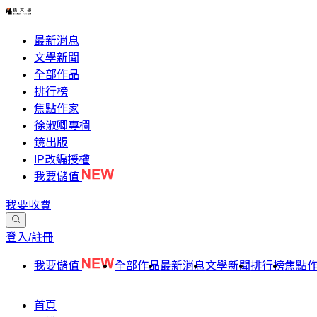
最新消息
文學新聞
全部作品
排行榜
焦點作家
徐淑卿專欄
鏡出版
IP改編授權
我要儲值
我要收費
登入/註冊
我要儲值
全部作品
最新消息
文學新聞
排行榜
焦點
首頁