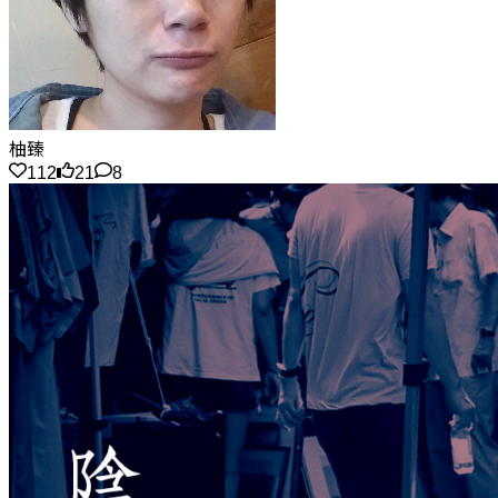
柚臻
112
21
8