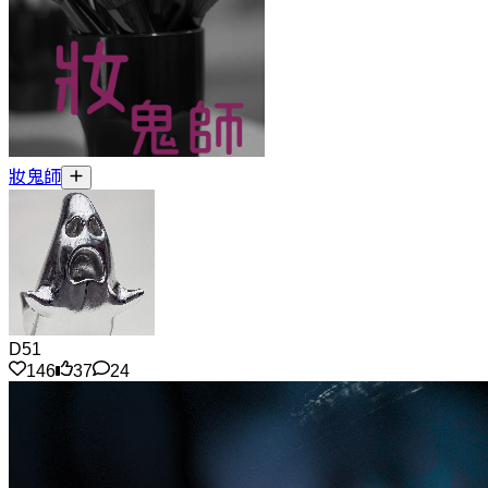
妝鬼師
D51
146
37
24