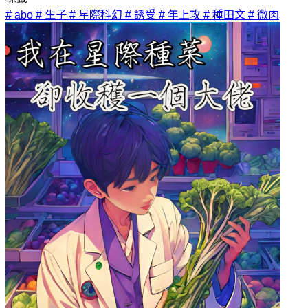
# abo
# 生子
# 星際科幻
# 誘受
# 年上攻
# 種田文
# 微肉