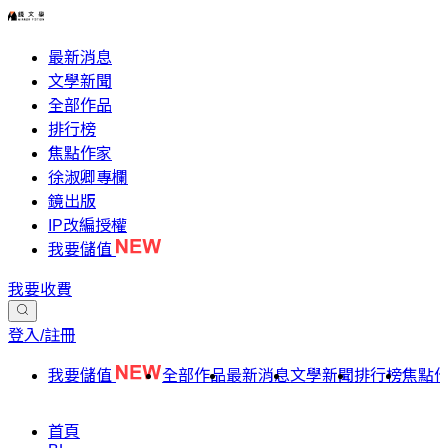
最新消息
文學新聞
全部作品
排行榜
焦點作家
徐淑卿專欄
鏡出版
IP改編授權
我要儲值
我要收費
登入/註冊
我要儲值
全部作品
最新消息
文學新聞
排行榜
焦點
首頁