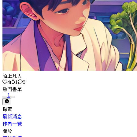
陌上凡人
4
1
0
熱門書單
1
探索
最新消息
作者一覽
關於