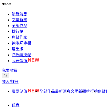
最新消息
文學新聞
全部作品
排行榜
焦點作家
徐淑卿專欄
鏡出版
IP改編授權
我要儲值
我要收費
登入/註冊
我要儲值
全部作品
最新消息
文學新聞
排行榜
焦點
首頁