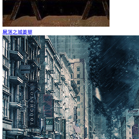
屍落之城
姜華