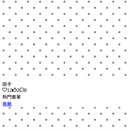
麻手
12
2
8
熱門書單
喪屍