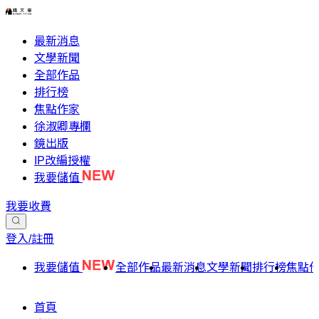
最新消息
文學新聞
全部作品
排行榜
焦點作家
徐淑卿專欄
鏡出版
IP改編授權
我要儲值
我要收費
登入/註冊
我要儲值
全部作品
最新消息
文學新聞
排行榜
焦點
首頁