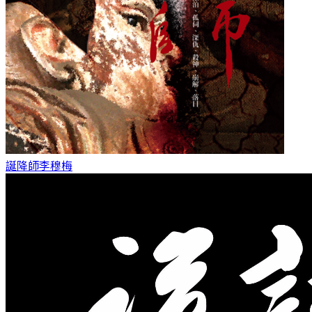
誕降師
李穆梅