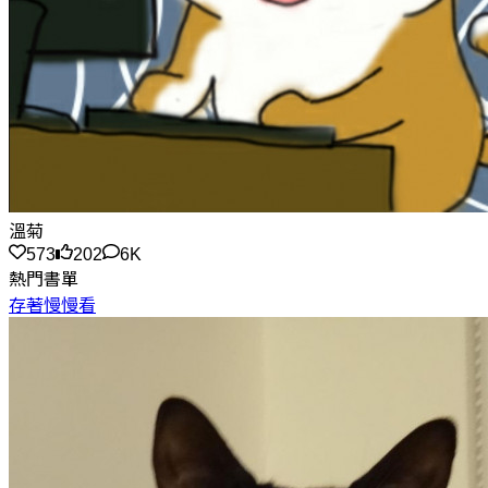
溫菊
573
202
6K
熱門書單
存著慢慢看