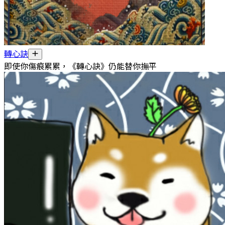
轉心訣
即使你傷痕累累，《轉心訣》仍能替你撫平