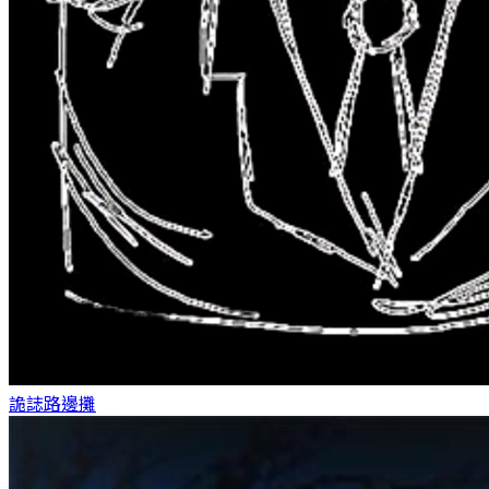
詭誌
路邊攤