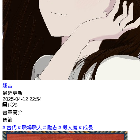
翅音
最近更新
2025-04-12 22:54
1
0
書單簡介
標籤
# 古代
# 職場職人
# 勵志
# 殺人魔
# 成長