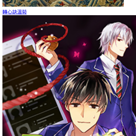
轉心訣
溫菊