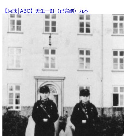
【原耽│ABO】天生一對（已完結）
九本