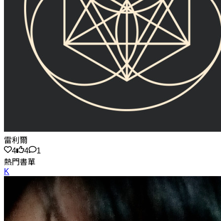
雷利爾
4
4
1
熱門書單
K