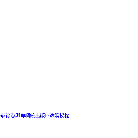
作家
徐淑卿專欄
鏡出版
IP改編授權