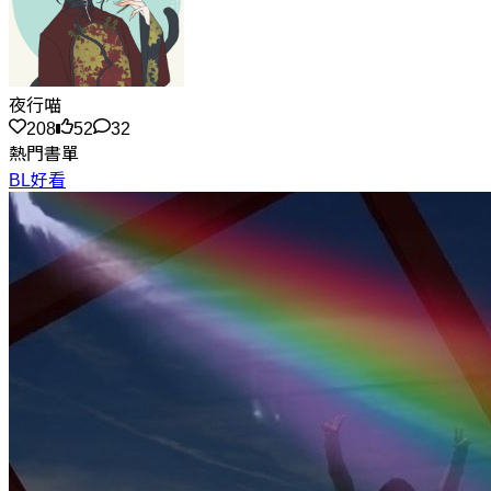
夜行喵
208
52
32
熱門書單
BL好看