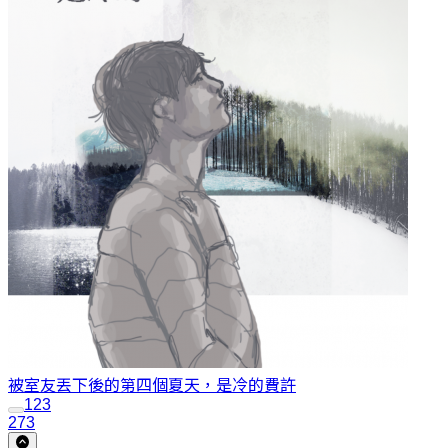
被室友丟下後的第四個夏天，是冷的
費許
1
2
3
273