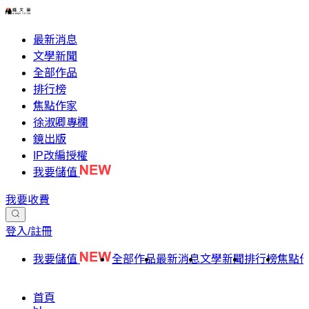
最新消息
文學新聞
全部作品
排行榜
焦點作家
徐淑卿專欄
鏡出版
IP改編授權
我要儲值
我要收費
登入/註冊
我要儲值
全部作品
最新消息
文學新聞
排行榜
焦點
首頁