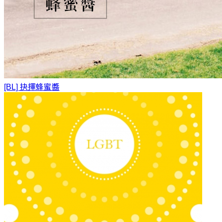
[BL] 抉擇
蜂蜜醬