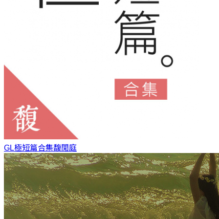
GL極短篇合集
馥閒庭