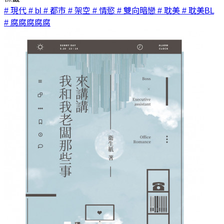
# 現代
# bl
# 都市
# 架空
# 情慾
# 雙向暗戀
# 耽美
# 耽美BL
# 腐腐腐腐腐