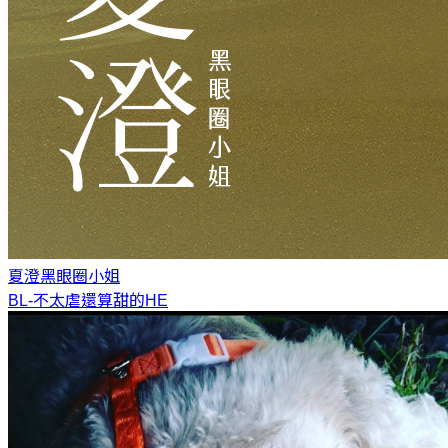
夏澄
黑眼圈小姐
BL-不太虐還算甜的HE