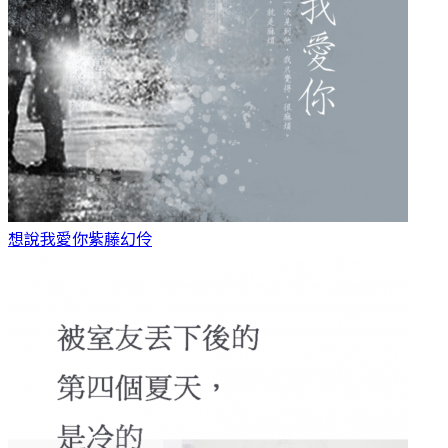
想說我愛你
紫藤幻伶