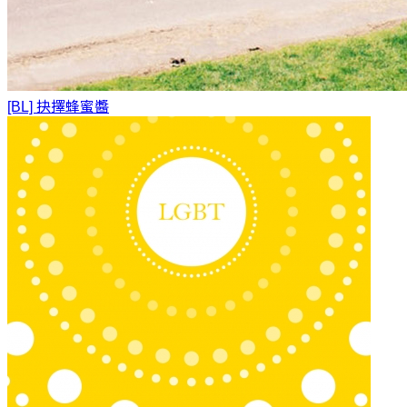
[BL] 抉擇
蜂蜜醬