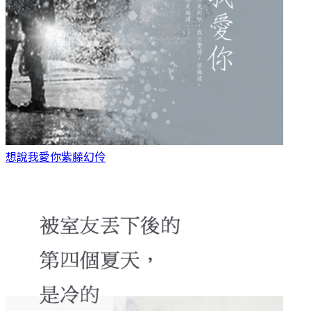
想說我愛你
紫藤幻伶