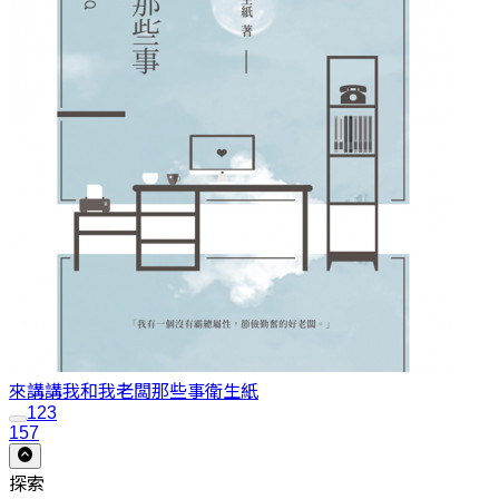
來講講我和我老闆那些事
衛生紙
1
2
3
157
探索