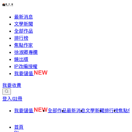
最新消息
文學新聞
全部作品
排行榜
焦點作家
徐淑卿專欄
鏡出版
IP改編授權
我要儲值
我要收費
登入/註冊
我要儲值
全部作品
最新消息
文學新聞
排行榜
焦點
首頁