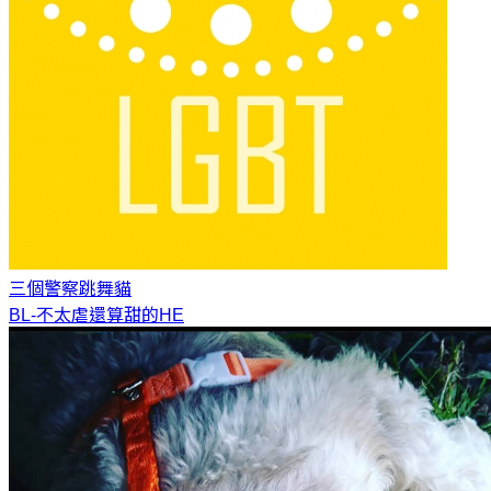
三個警察
跳舞貓
BL-不太虐還算甜的HE