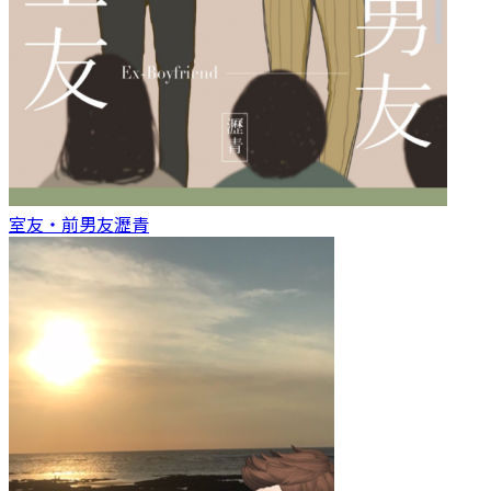
室友‧前男友
瀝青