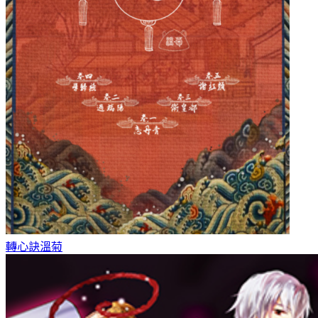
轉心訣
溫菊