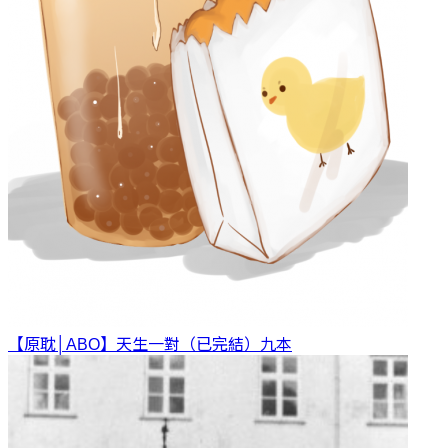
【原耽│ABO】天生一對（已完結）
九本