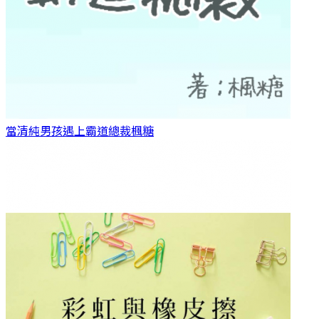
當清純男孩遇上霸道總裁
楓糖