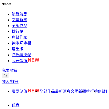
最新消息
文學新聞
全部作品
排行榜
焦點作家
徐淑卿專欄
鏡出版
IP改編授權
我要儲值
我要收費
登入/註冊
我要儲值
全部作品
最新消息
文學新聞
排行榜
焦點
首頁