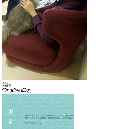
簫寂
99
50
22