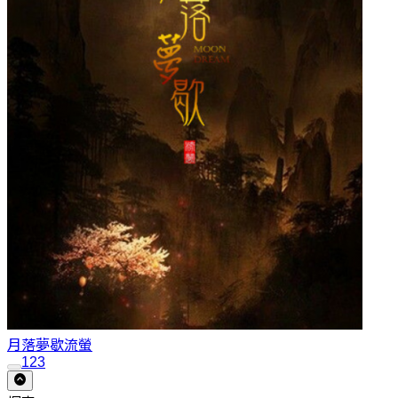
月落夢歇
流螢
1
2
3