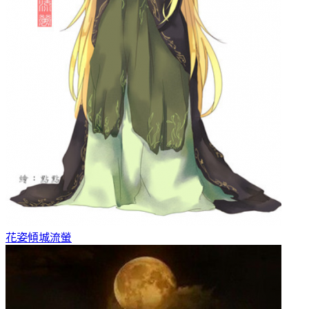
花姿傾城
流螢