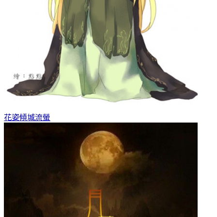
花姿傾城
流螢