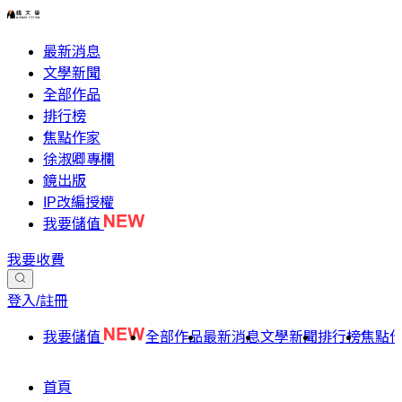
最新消息
文學新聞
全部作品
排行榜
焦點作家
徐淑卿專欄
鏡出版
IP改編授權
我要儲值
我要收費
登入/註冊
我要儲值
全部作品
最新消息
文學新聞
排行榜
焦點
首頁