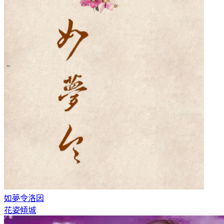
如夢令
洛因
花姿傾城