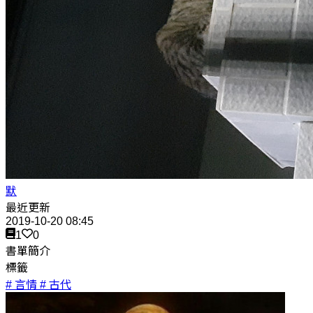
默
最近更新
2019-10-20 08:45
1
0
書單簡介
標籤
# 言情
# 古代