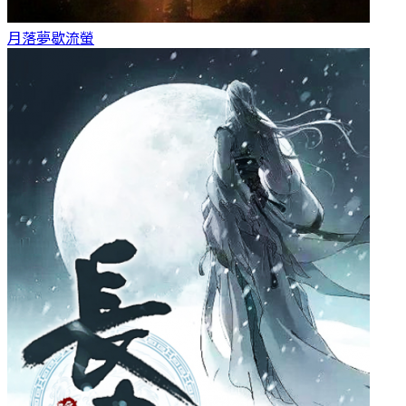
月落夢歇
流螢