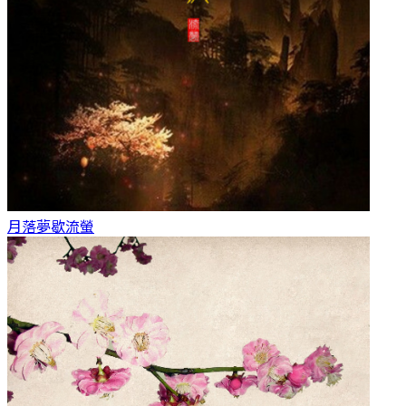
月落夢歇
流螢