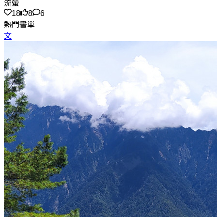
流螢
18
8
6
熱門書單
文