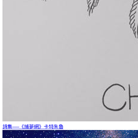
詩集──《捕夢網》
卡特朱魯