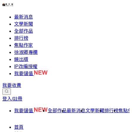
最新消息
文學新聞
全部作品
排行榜
焦點作家
徐淑卿專欄
鏡出版
IP改編授權
我要儲值
我要收費
登入/註冊
我要儲值
全部作品
最新消息
文學新聞
排行榜
焦點
首頁