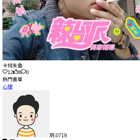
卡特朱魯
12
8
0
熱門書單
心理
玥.0719