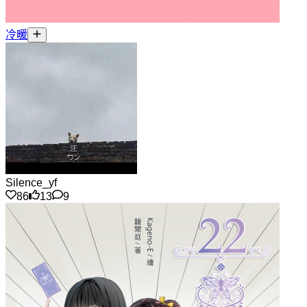
冷暖
Silence_yf
86
13
9