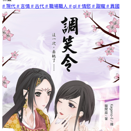
# 現代
# 言情
# 古代
# 職場職人
# gl
# 情慾
# 甜寵
# 異國