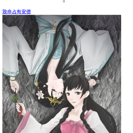
致命占有
安德