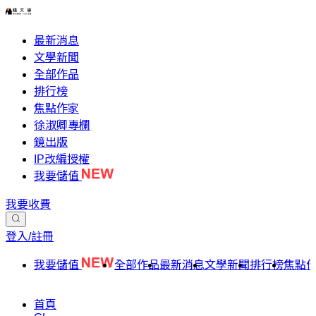
最新消息
文學新聞
全部作品
排行榜
焦點作家
徐淑卿專欄
鏡出版
IP改編授權
我要儲值
我要收費
登入/註冊
我要儲值
全部作品
最新消息
文學新聞
排行榜
焦點
首頁