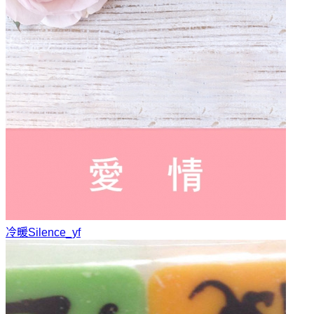
冷暖
Silence_yf