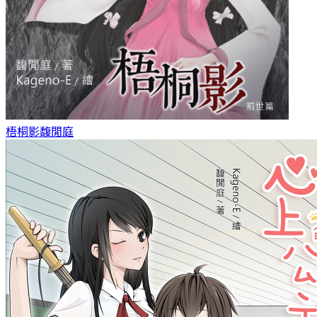
梧桐影
馥閒庭