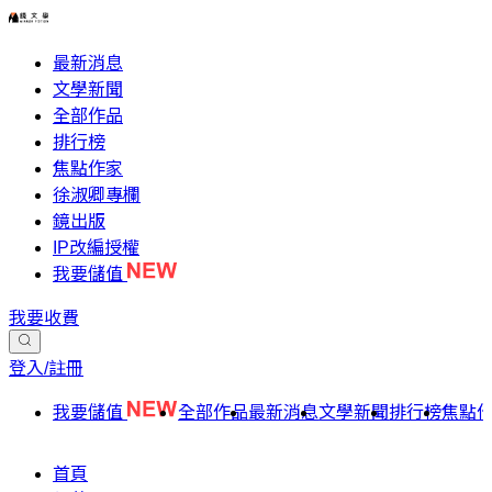
最新消息
文學新聞
全部作品
排行榜
焦點作家
徐淑卿專欄
鏡出版
IP改編授權
我要儲值
我要收費
登入/註冊
我要儲值
全部作品
最新消息
文學新聞
排行榜
焦點
首頁