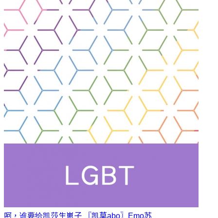
呵，谁要给凯莎生崽子 〖凯莫abo〗
Emo苏