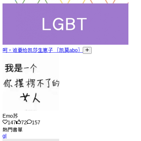
呵，谁要给凯莎生崽子 〖凯莫abo〗
Emo苏
147
72
157
熱門書單
gl