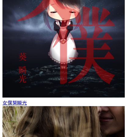
女僕
葵瞬光