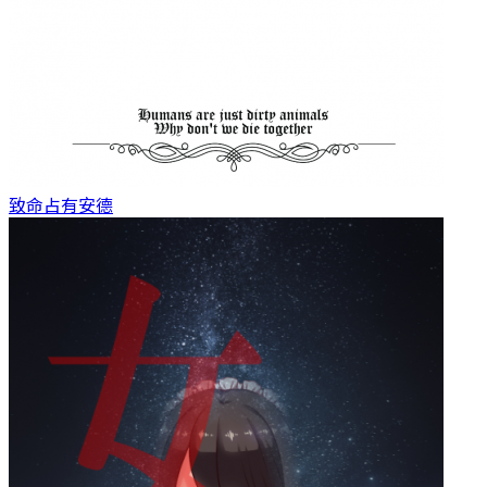
致命占有
安德