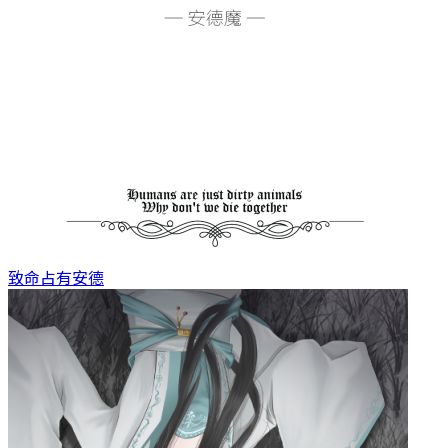
致命占有
安德