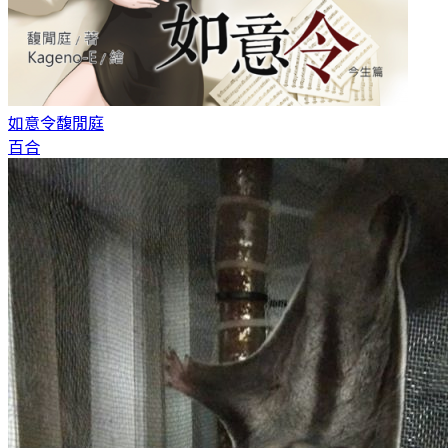
如意令
馥閒庭
百合