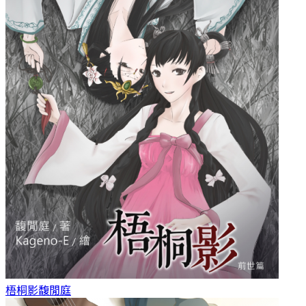
梧桐影
馥閒庭