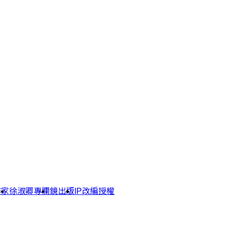
作家
徐淑卿專欄
鏡出版
IP改編授權