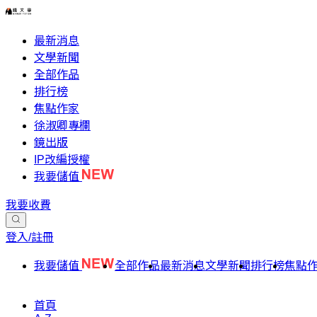
最新消息
文學新聞
全部作品
排行榜
焦點作家
徐淑卿專欄
鏡出版
IP改編授權
我要儲值
我要收費
登入/註冊
我要儲值
全部作品
最新消息
文學新聞
排行榜
焦點
首頁