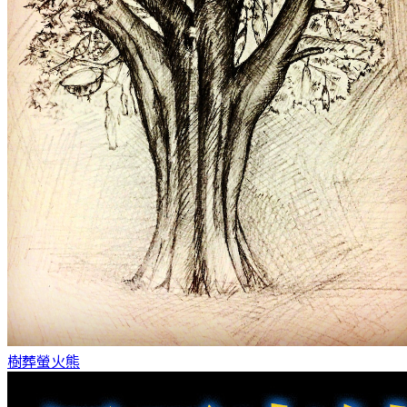
樹葬
螢火熊