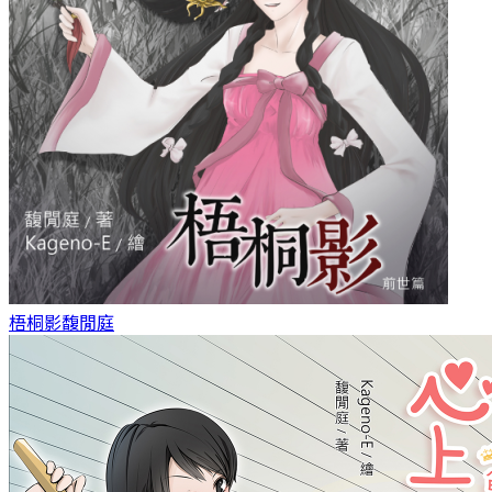
梧桐影
馥閒庭