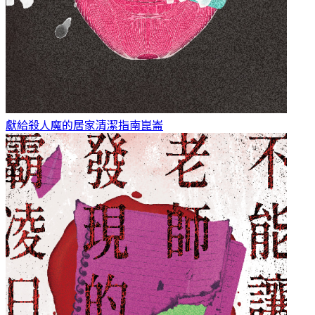
獻給殺人魔的居家清潔指南
崑崙