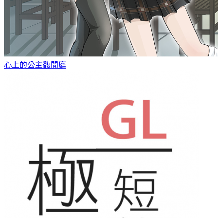
心上的公主
馥閒庭