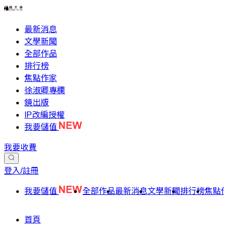
最新消息
文學新聞
全部作品
排行榜
焦點作家
徐淑卿專欄
鏡出版
IP改編授權
我要儲值
我要收費
登入/註冊
我要儲值
全部作品
最新消息
文學新聞
排行榜
焦點
首頁