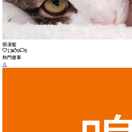
張漠藍
13
9
8
熱門書單
ㄦ