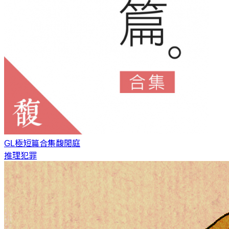
GL極短篇合集
馥閒庭
推理犯罪