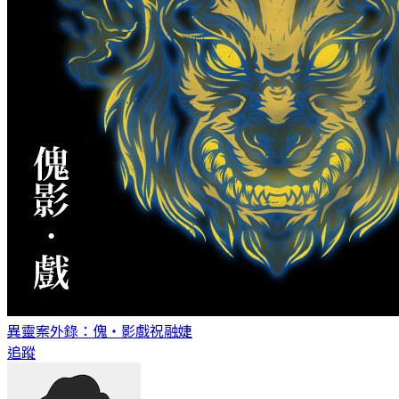
異靈案外錄：傀‧影戲
祝融婕
追蹤