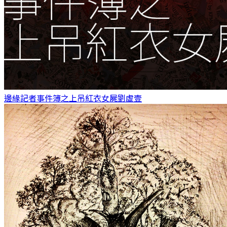
邊緣記者事件簿之上吊紅衣女屍
劉虛壹