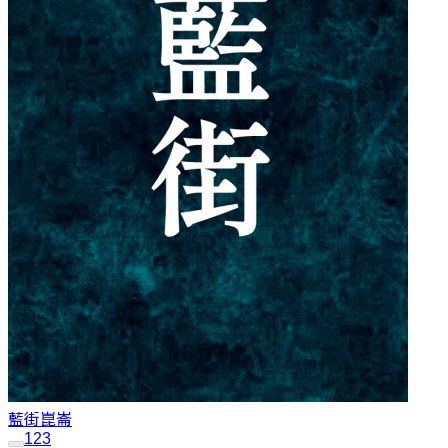
藍街
崑崙
1
2
3