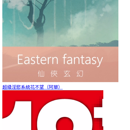
超級淫慾系統
花不望（阿華）