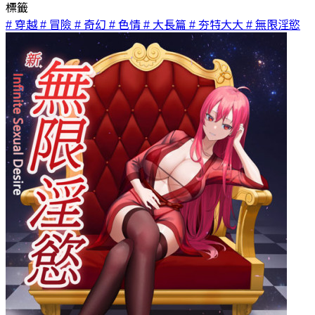
標籤
# 穿越
# 冒險
# 奇幻
# 色情
# 大長篇
# 夯特大大
# 無限淫慾