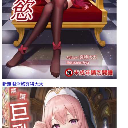
新無限淫慾
夯特大大