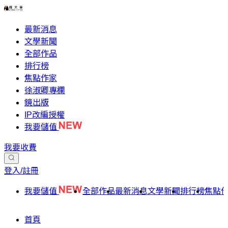
最新消息
文學新聞
全部作品
排行榜
焦點作家
徐淑卿專欄
鏡出版
IP改編授權
我要儲值
我要收費
登入/註冊
我要儲值
全部作品
最新消息
文學新聞
排行榜
焦點
首頁