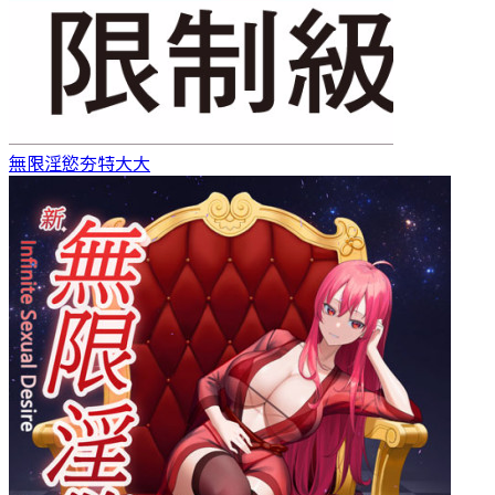
無限淫慾
夯特大大