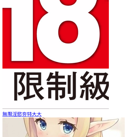
無限淫慾
夯特大大