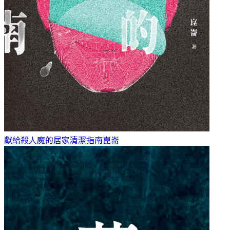
獻給殺人魔的居家清潔指南
崑崙