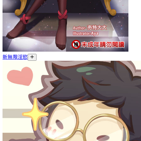
新無限淫慾