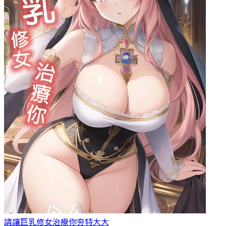
請讓巨乳修女治療你
夯特大大