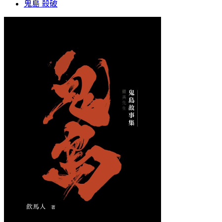
鬼島 殺破