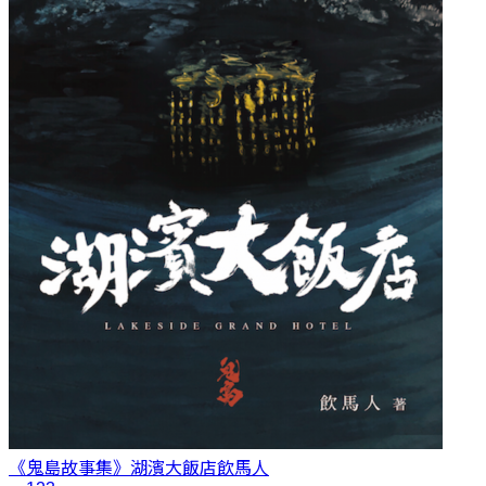
《鬼島故事集》湖濱大飯店
飲馬人