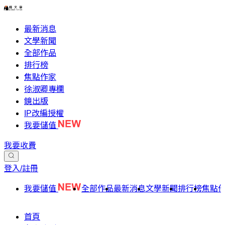
最新消息
文學新聞
全部作品
排行榜
焦點作家
徐淑卿專欄
鏡出版
IP改編授權
我要儲值
我要收費
登入/註冊
我要儲值
全部作品
最新消息
文學新聞
排行榜
焦點
首頁