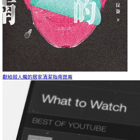
獻給殺人魔的居家清潔指南
崑崙