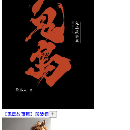
《鬼島故事集》殺破狼