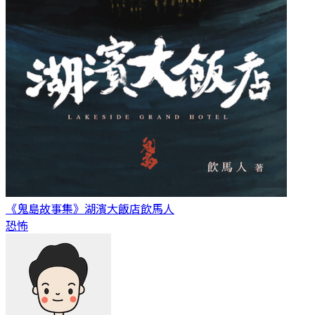
《鬼島故事集》湖濱大飯店
飲馬人
恐怖