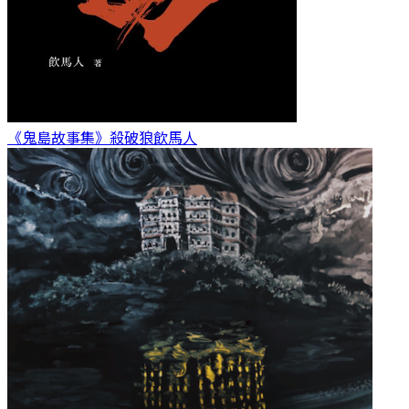
《鬼島故事集》殺破狼
飲馬人