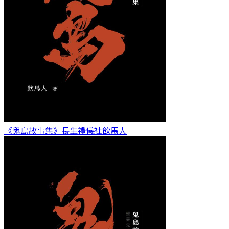
《鬼島故事集》長生禮儀社
飲馬人