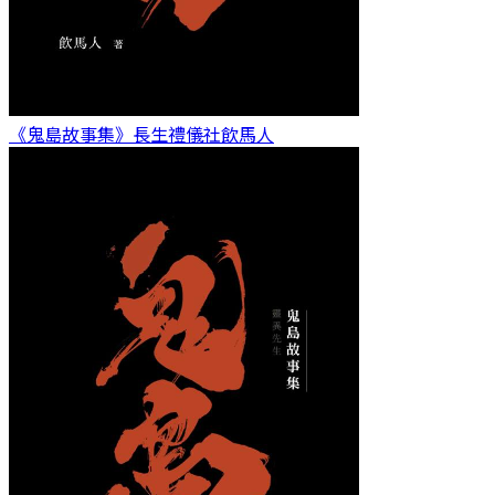
《鬼島故事集》長生禮儀社
飲馬人