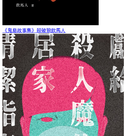
《鬼島故事集》殺破狼
飲馬人