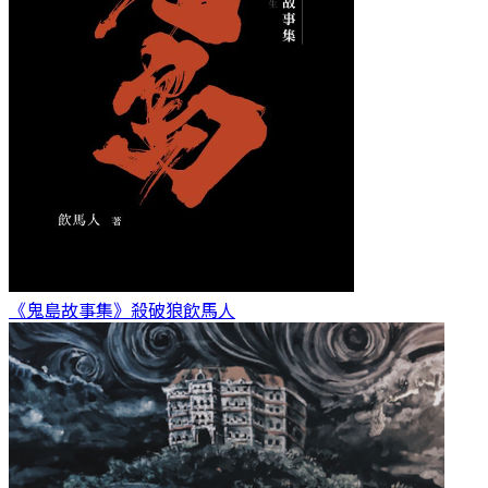
《鬼島故事集》殺破狼
飲馬人