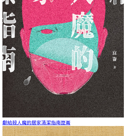
獻給殺人魔的居家清潔指南
崑崙