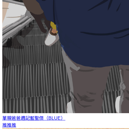
單親爸爸週記
藍聖傑（BLUE）
推推推