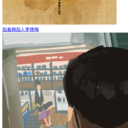
孤島與孤人
李穆梅