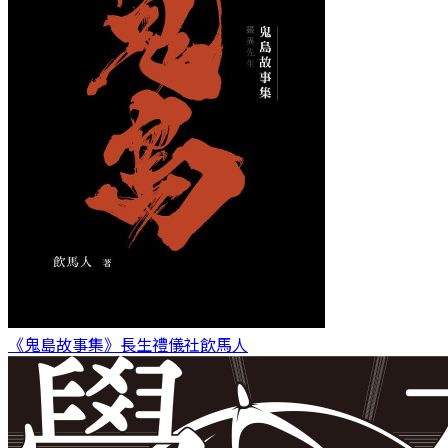
《鬼島故事集》長生禮儀社
飲馬人