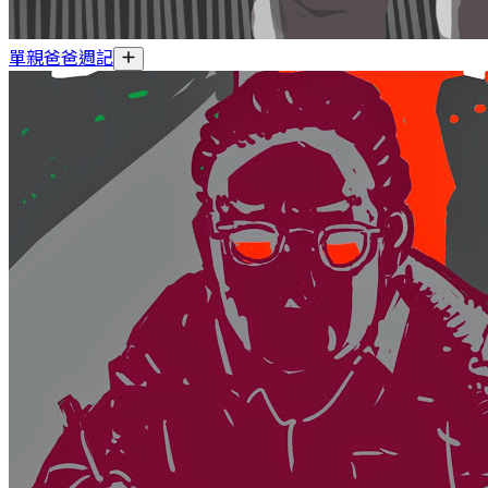
單親爸爸週記