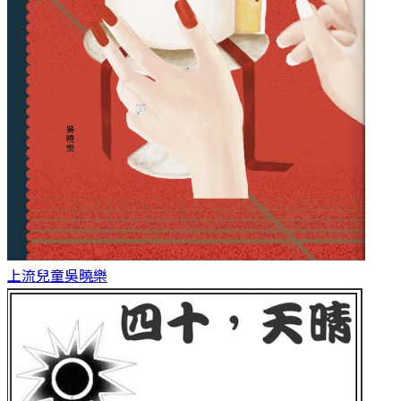
上流兒童
吳曉樂