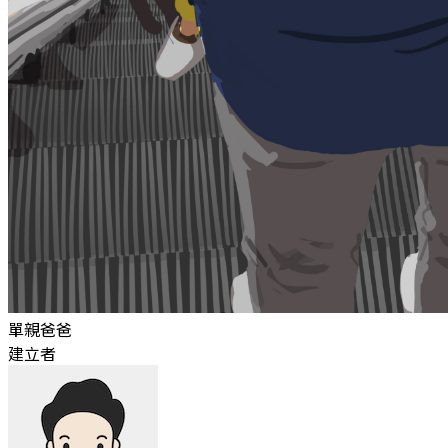
單親爸爸
建立者