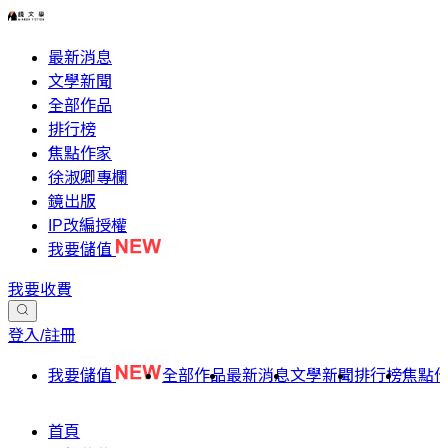
最新消息
文學新聞
全部作品
排行榜
焦點作家
徐淑卿專欄
鏡出版
IP改編授權
我要儲值
我要收費
登入/註冊
我要儲值
全部作品
最新消息
文學新聞
排行榜
焦點
首頁