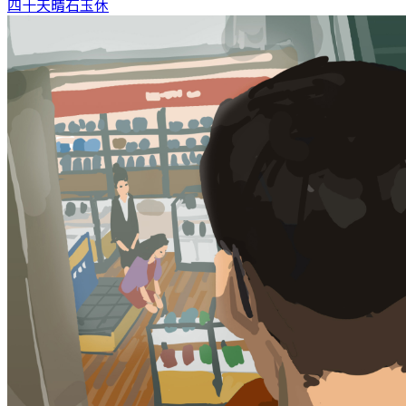
四十天晴
石玉休