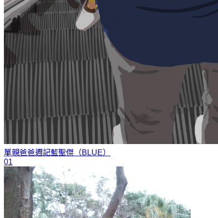
單親爸爸週記
藍聖傑（BLUE）
01