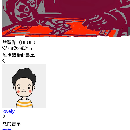
藍聖傑（BLUE）
76
39
15
誰也追蹤此書單
lovely
熱門書單