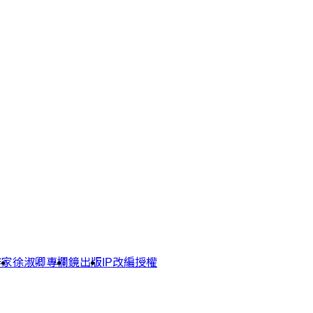
作家
徐淑卿專欄
鏡出版
IP改編授權