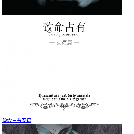
致命占有
安德