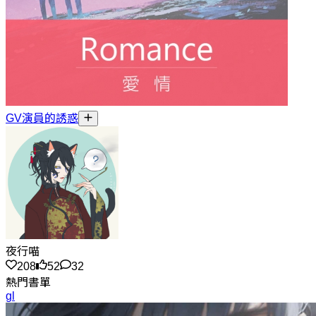
GV演員的誘惑
夜行喵
208
52
32
熱門書單
gl