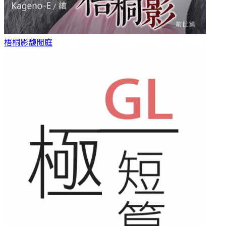
梧桐影
馥閒庭