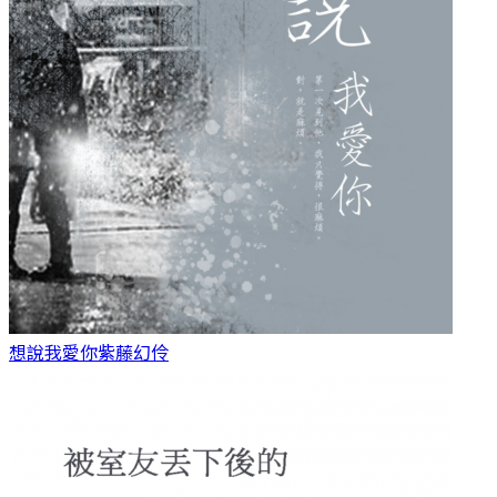
想說我愛你
紫藤幻伶