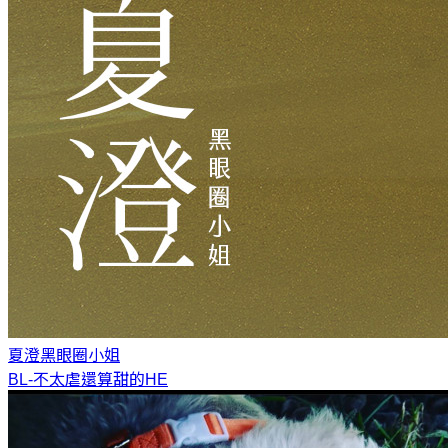
夏澄
黑眼圈小姐
BL-不太虐還算甜的HE