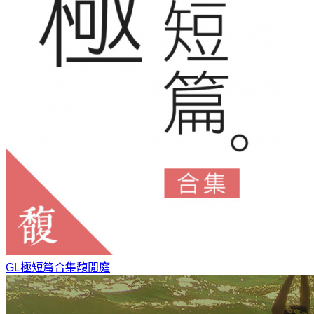
GL極短篇合集
馥閒庭