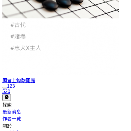
願者上鉤
馥閒庭
1
2
3
520
探索
最新消息
作者一覽
關於