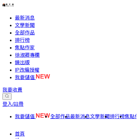
最新消息
文學新聞
全部作品
排行榜
焦點作家
徐淑卿專欄
鏡出版
IP改編授權
我要儲值
我要收費
登入/註冊
我要儲值
全部作品
最新消息
文學新聞
排行榜
焦點
首頁