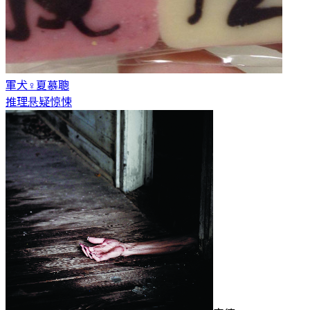
軍犬♀
夏慕聰
推理悬疑惊悚