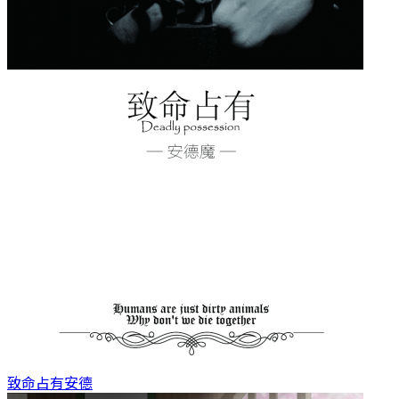
致命占有
安德