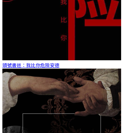
頭號書迷：我比你危險
安德