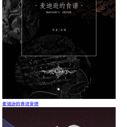
麦迪逊的食谱
安德