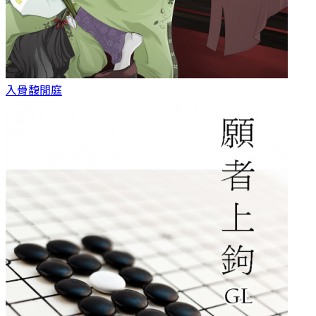
入骨
馥閒庭