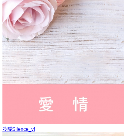
冷暖
Silence_yf