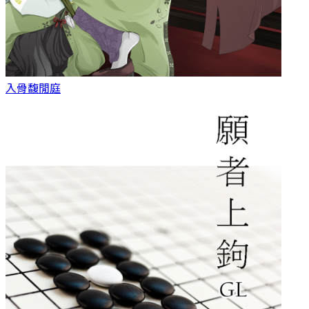
入骨
馥閒庭