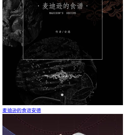
麦迪逊的食谱
安德