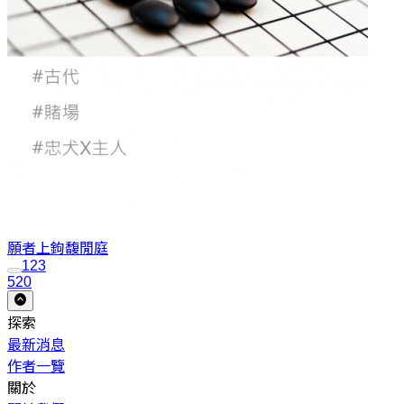
願者上鉤
馥閒庭
1
2
3
520
探索
最新消息
作者一覽
關於