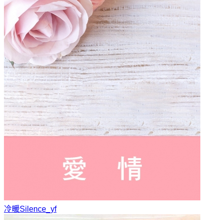
冷暖
Silence_yf