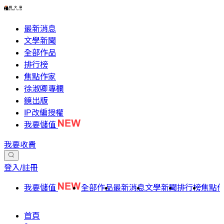
最新消息
文學新聞
全部作品
排行榜
焦點作家
徐淑卿專欄
鏡出版
IP改編授權
我要儲值
我要收費
登入/註冊
我要儲值
全部作品
最新消息
文學新聞
排行榜
焦點
首頁