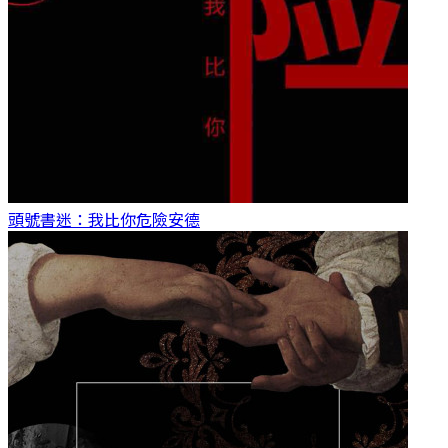
頭號書迷：我比你危險
安德