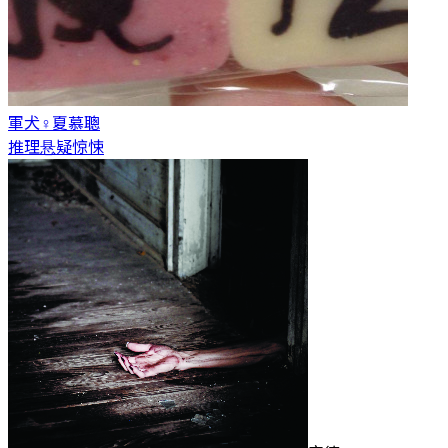
軍犬♀
夏慕聰
推理悬疑惊悚