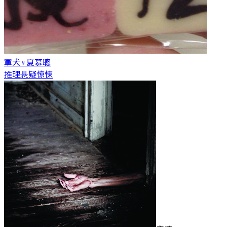
軍犬♀
夏慕聰
推理悬疑惊悚