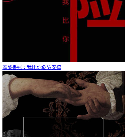
頭號書迷：我比你危險
安德