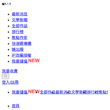
最新消息
文學新聞
全部作品
排行榜
焦點作家
徐淑卿專欄
鏡出版
IP改編授權
我要儲值
我要收費
登入/註冊
我要儲值
全部作品
最新消息
文學新聞
排行榜
焦點
首頁