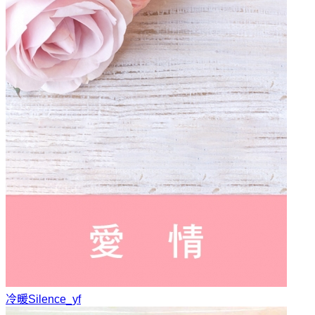
冷暖
Silence_yf