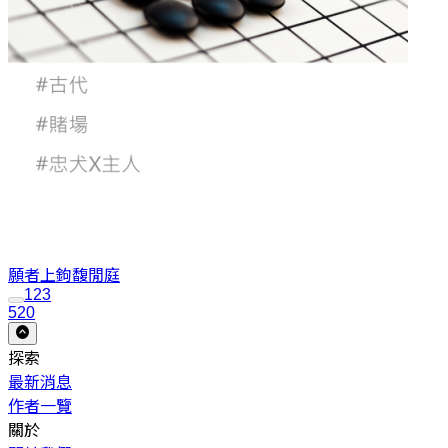
願者上鉤
馥閒庭
1
2
3
520
探索
最新消息
作者一覽
關於