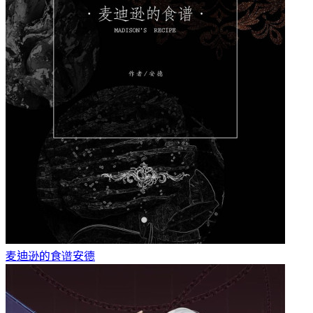
麦迪逊的食谱
安德