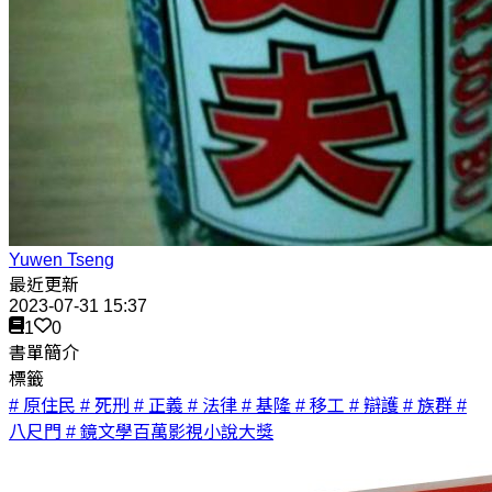
Yuwen Tseng
最近更新
2023-07-31 15:37
1
0
書單簡介
標籤
# 原住民
# 死刑
# 正義
# 法律
# 基隆
# 移工
# 辯護
# 族群
#
八尺門
# 鏡文學百萬影視小說大獎