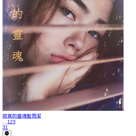
寂寞的靈魂
藍雨潔
1
2
3
31