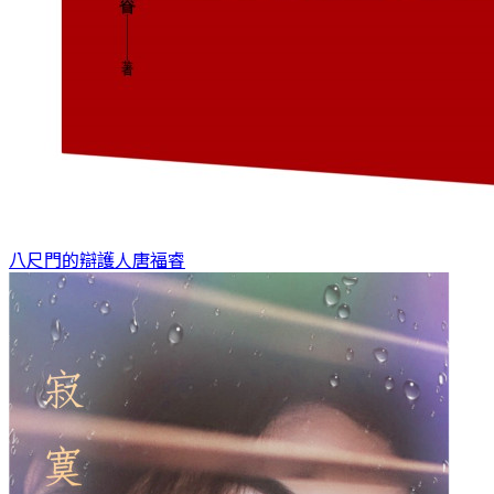
八尺門的辯護人
唐福睿