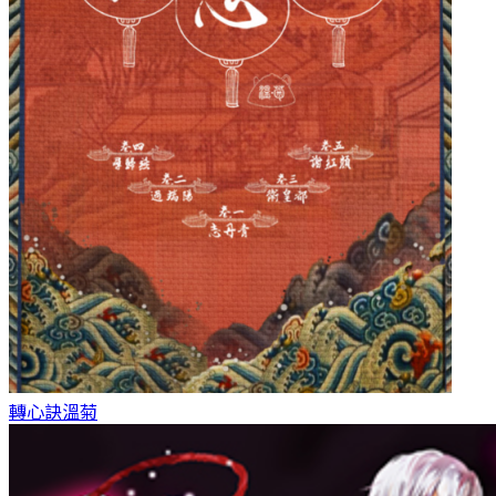
轉心訣
溫菊