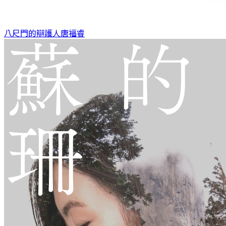
八尺門的辯護人
唐福睿