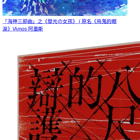
「海神三部曲」之《發光の女孩》 ( 原名《烏鬼的眼
淚》)
Amos 阿墨斯