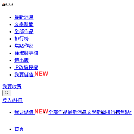
最新消息
文學新聞
全部作品
排行榜
焦點作家
徐淑卿專欄
鏡出版
IP改編授權
我要儲值
我要收費
登入/註冊
我要儲值
全部作品
最新消息
文學新聞
排行榜
焦點
首頁