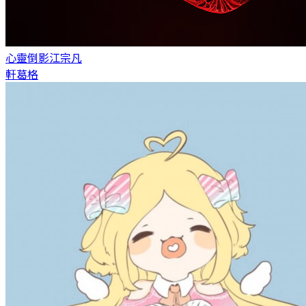
心靈倒影
江宗凡
軒葛格