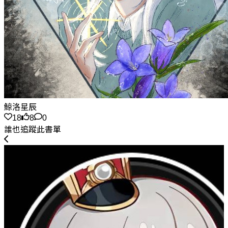
鯨洛星辰
18
8
0
誰也追蹤此書單