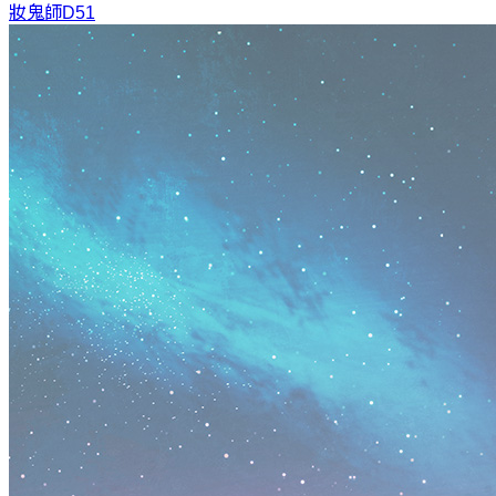
妝鬼師
D51