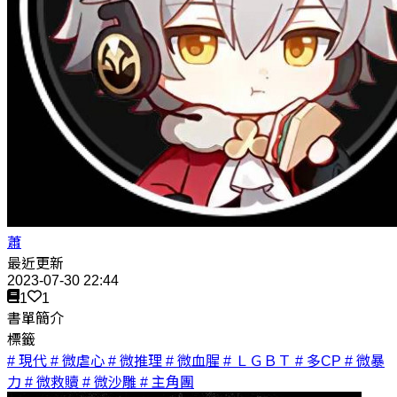
蕭
最近更新
2023-07-30 22:44
1
1
書單簡介
標籤
# 現代
# 微虐心
# 微推理
# 微血腥
# ＬＧＢＴ
# 多CP
# 微暴
力
# 微救贖
# 微沙雕
# 主角團