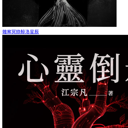
雜案冥錄
鯨洛星辰