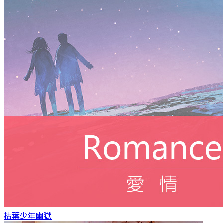
枯葉少年
幽獄