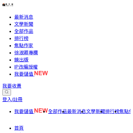
最新消息
文學新聞
全部作品
排行榜
焦點作家
徐淑卿專欄
鏡出版
IP改編授權
我要儲值
我要收費
登入/註冊
我要儲值
全部作品
最新消息
文學新聞
排行榜
焦點
首頁