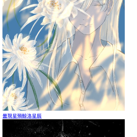
曇現星殞
鯨洛星辰