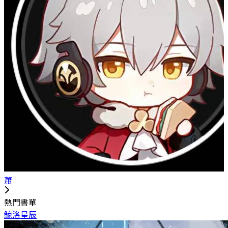
蕭
熱門書單
鯨洛星辰