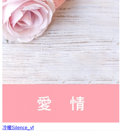
冷暖
Silence_yf