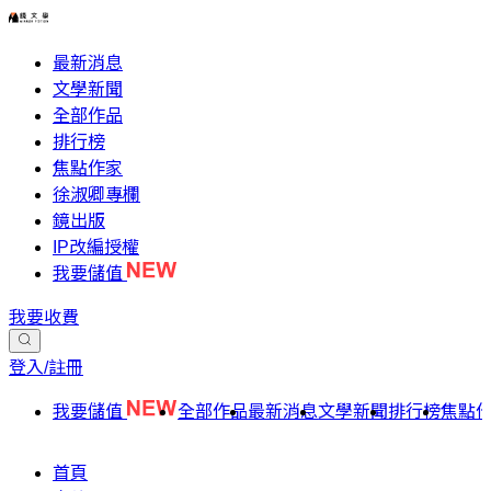
最新消息
文學新聞
全部作品
排行榜
焦點作家
徐淑卿專欄
鏡出版
IP改編授權
我要儲值
我要收費
登入/註冊
我要儲值
全部作品
最新消息
文學新聞
排行榜
焦點
首頁