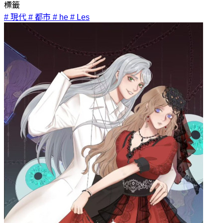
標籤
# 現代
# 都市
# he
# Les