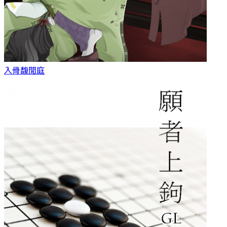
入骨
馥閒庭