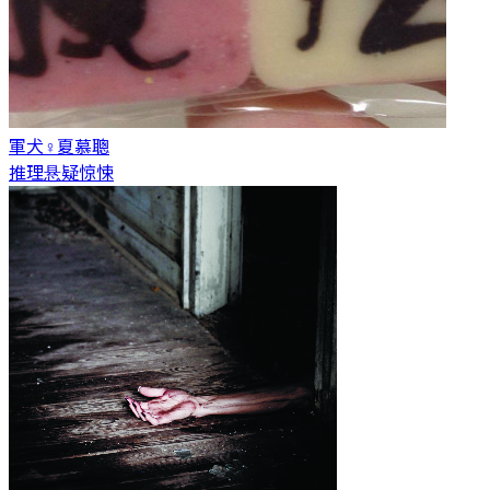
軍犬♀
夏慕聰
推理悬疑惊悚