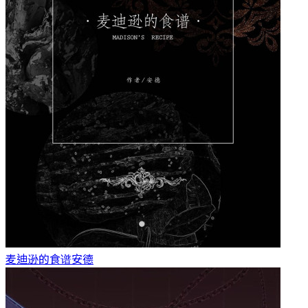
麦迪逊的食谱
安德