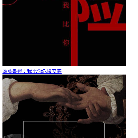
頭號書迷：我比你危險
安德