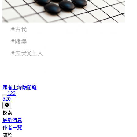
願者上鉤
馥閒庭
1
2
3
520
探索
最新消息
作者一覽
關於